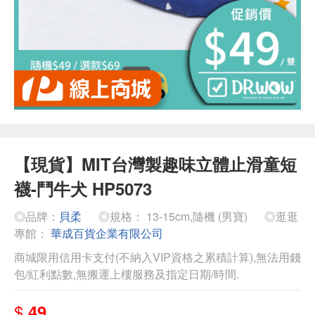
【現貨】MIT台灣製趣味立體止滑童短
襪-鬥牛犬 HP5073
◎品牌：
貝柔
◎規格： 13-15cm,隨機 (男寶)
◎逛逛
專館：
華成百貨企業有限公司
商城限用信用卡支付(不納入VIP資格之累積計算),無法用錢
包/紅利點數,無搬運上樓服務及指定日期/時間.
$
49