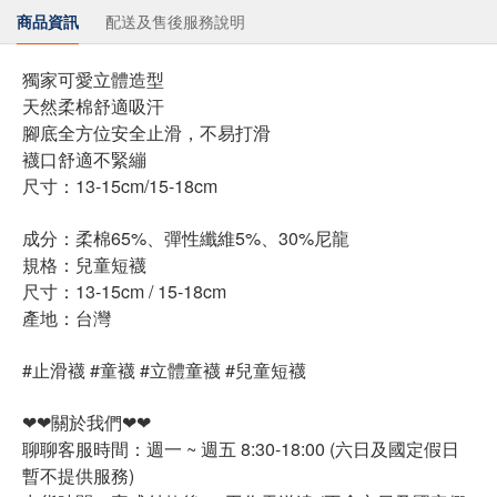
商品資訊
配送及售後服務說明
獨家可愛立體造型
天然柔棉舒適吸汗
腳底全方位安全止滑，不易打滑
襪口舒適不緊繃
尺寸：13-15cm/15-18cm
成分：柔棉65%、彈性纖維5%、30%尼龍
規格：兒童短襪
尺寸：13-15cm / 15-18cm
產地：台灣
#止滑襪 #童襪 #立體童襪 #兒童短襪
❤❤關於我們❤❤
聊聊客服時間：週一 ~ 週五 8:30-18:00 (六日及國定假日
暫不提供服務)