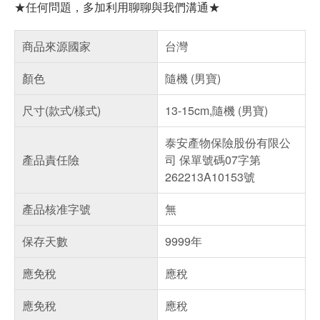
★任何問題，多加利用聊聊與我們溝通★
商品來源國家
台灣
顏色
隨機 (男寶)
尺寸(款式/樣式)
13-15cm,隨機 (男寶)
泰安產物保險股份有限公
產品責任險
司 保單號碼07字第
262213A10153號
產品核准字號
無
保存天數
9999年
應免稅
應稅
應免稅
應稅