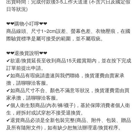
出貨時間：完成付款後3-5工作天送達 (不含六日及國定假
日等狀況)
❤❤購物小叮嚀❤❤
商品線頭、尺寸1~2cm誤差、螢幕色差、衣物壓痕，在國
際驗貨標準是屬可接受的範圍，並不屬瑕疵。
❤❤退換貨說明❤❤
✔欲退/換貨延長至收到商品15天鑑賞期內，並在按下完成
訂單前提出申請。
✔如商品有瑕疵請盡速與我們聯絡，換貨運費由賣家承
擔，請聊聊洽客服。
✔如商品尺寸不合、顏色不滿意等狀況，換貨運費需由買
家承擔，請聊聊洽客服。
✔個人衛生類商品(內衣/褲/襪子)，基於保障消費者個人衛
生，經拆封或試穿恕不接受退換貨。
✔退貨商品必須是全新包裝完整(商品、附件、包裝、贈品
及所有隨附文件)，如有缺少恕無法辦理退/換貨程序。