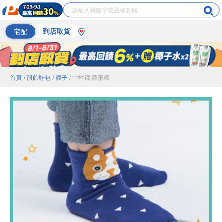
宅配
到店取貨
首頁
/ 服飾鞋包
/ 襪子
/ 中性襪,隱形襪