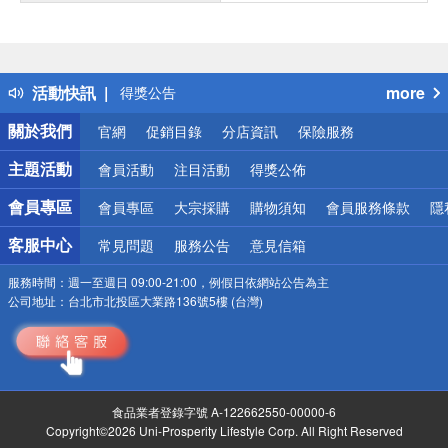
偏遠地區配送
詐騙網頁！請小心！
得獎公告
活動快訊
more
熱門話題
銀行優惠
關於我們
官網
促銷目錄
分店資訊
保險服務
偏遠地區配送
詐騙網頁！請小心！
主題活動
會員活動
注目活動
得獎公佈
會員專區
會員專區
大宗採購
購物須知
會員服務條款
隱
客服中心
常見問題
服務公告
意見信箱
服務時間：
週一至週日 09:00-21:00，例假日依網站公告為主
公司地址：
台北市北投區大業路136號5樓 (台灣)
食品業者登錄字號 A-122662550-00000-6
Copyright©2026 Uni-Prosperity Lifestyle Corp. All Right Reserved