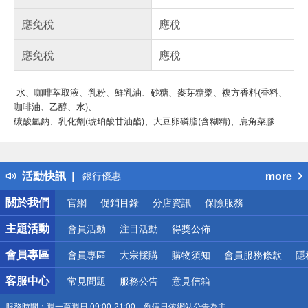
應免稅
應稅
應免稅
應稅
水、咖啡萃取液、乳粉、鮮乳油、砂糖、麥芽糖漿、複方香料(香料、
咖啡油、乙醇、水)、
偏遠地區配送
碳酸氫鈉、乳化劑(琥珀酸甘油酯)、大豆卵磷脂(含糊精)、鹿角菜膠
詐騙網頁！請小心！
得獎公告
熱門話題
活動快訊
more
銀行優惠
偏遠地區配送
關於我們
官網
促銷目錄
分店資訊
保險服務
詐騙網頁！請小心！
主題活動
會員活動
注目活動
得獎公佈
會員專區
會員專區
大宗採購
購物須知
會員服務條款
隱
客服中心
常見問題
服務公告
意見信箱
服務時間：
週一至週日 09:00-21:00，例假日依網站公告為主