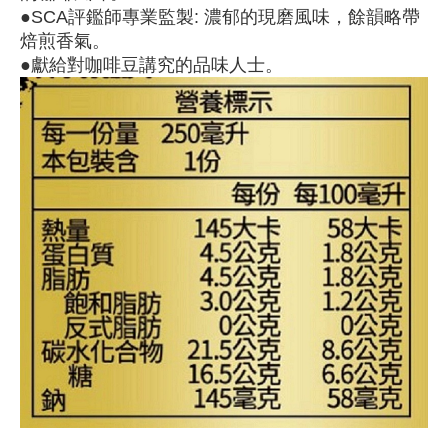
●SCA評鑑師專業監製: 濃郁的現磨風味，餘韻略帶
焙煎香氣。
●獻給對咖啡豆講究的品味人士。