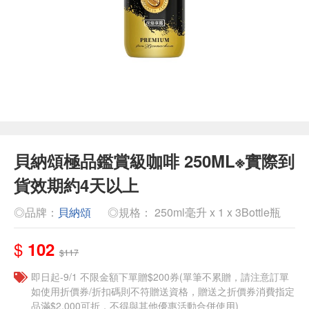
貝納頌極品鑑賞級咖啡 250ML※實際到
貨效期約4天以上
◎品牌：
貝納頌
◎規格： 250ml毫升 x 1 x 3Bottle瓶
$
102
$117
即日起-9/1 不限金額下單贈$200券(單筆不累贈，請注意訂單
如使用折價券/折扣碼則不符贈送資格，贈送之折價券消費指定
品滿$2,000可折，不得與其他優惠活動合併使用)