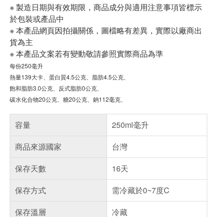
※ 製造日期與有效期限，商品成分與適用注意事項皆標示
於包裝或產品中
※ 本產品網頁因拍攝關係，圖檔略有差異，實際以廠商出
貨為主
※ 本產品文案若有變動敬請參照實際商品為準
每份250毫升
熱量139大卡
、
蛋白質4.5公克
、
脂肪4.5公克
、
飽和脂肪3.0公克
、
反式脂肪0公克
、
碳水化合物20公克
、
糖20公克
、
鈉112毫克
、
容量
250ml毫升
商品來源國家
台灣
保存天數
16天
保存方式
需冷藏於0~7度C
保存溫層
冷藏