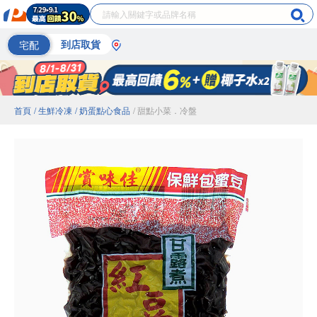
宅配
到店取貨
首頁
/ 生鮮冷凍
/ 奶蛋點心食品
/ 甜點小菜．冷盤