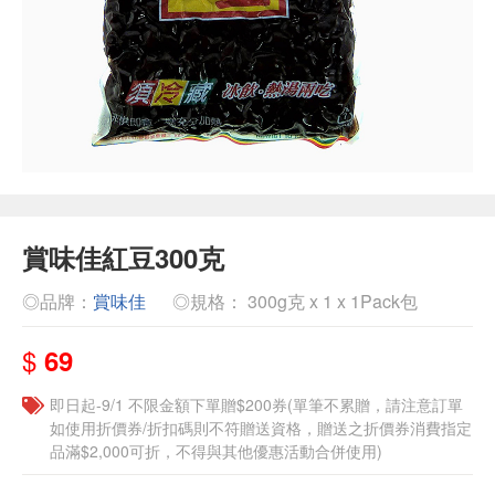
賞味佳紅豆300克
◎品牌：
賞味佳
◎規格： 300g克 x 1 x 1Pack包
$
69
即日起-9/1 不限金額下單贈$200券(單筆不累贈，請注意訂單
如使用折價券/折扣碼則不符贈送資格，贈送之折價券消費指定
品滿$2,000可折，不得與其他優惠活動合併使用)