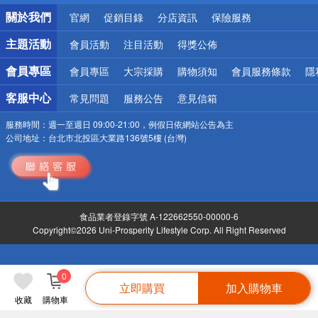
銀行優惠
關於我們
官網
促銷目錄
分店資訊
保險服務
偏遠地區配送
詐騙網頁！請小心！
主題活動
會員活動
注目活動
得獎公佈
會員專區
會員專區
大宗採購
購物須知
會員服務條款
隱
客服中心
常見問題
服務公告
意見信箱
服務時間：
週一至週日 09:00-21:00，例假日依網站公告為主
公司地址：
台北市北投區大業路136號5樓 (台灣)
食品業者登錄字號 A-122662550-00000-6
Copyright©2026 Uni-Prosperity Lifestyle Corp. All Right Reserved
0
立即購買
加入購物車
收藏
購物車