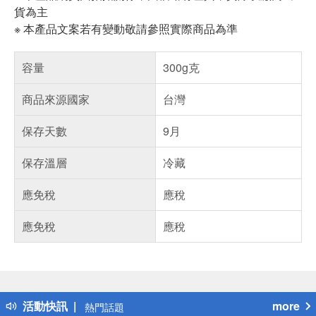
貨為主
※ 本產品文案若有變動敬請參照實際商品為準
容量
300g克
商品來源國家
台灣
保存天數
9月
保存溫層
冷藏
應免稅
應稅
應免稅
應稅
偏遠地區配送
詐騙網頁！請小心！
得獎公告
活動快訊
more
熱門話題