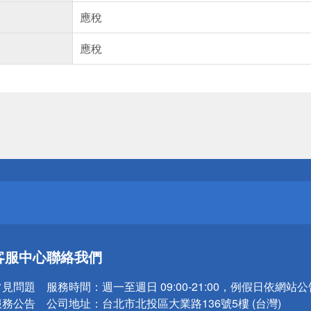
應稅
應稅
送
請小心！
送
客服中心
聯絡我們
請小心！
常見問題
服務時間：
週一至週日 09:00-21:00，例假日依網站
服務公告
公司地址：
台北市北投區大業路136號5樓 (台灣)