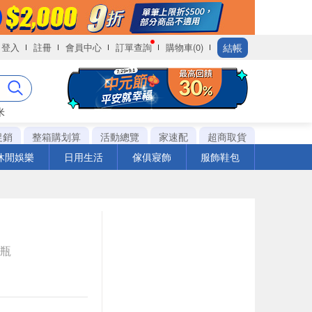
結帳
登入
註冊
會員中心
訂單查詢
購物車(0)
米
促銷
整箱購划算
活動總覽
家速配
超商取貨
休閒娛樂
日用生活
傢俱寢飾
服飾鞋包
e瓶