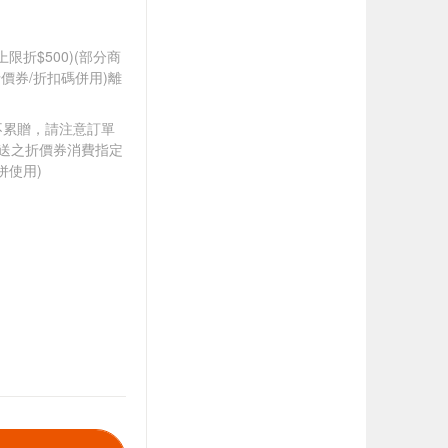
筆上限折$500)(部分商
價券/折扣碼併用)離
筆不累贈，請注意訂單
贈送之折價券消費指定
併使用)