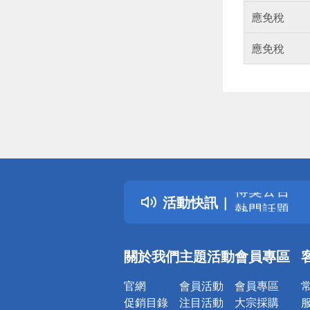
應免稅
應免稅
偏遠地區配
詐騙網頁！
得獎公告
活動快訊
熱門話題
銀行優惠
偏遠地區配
關於我們
主題活動
會員專區
詐騙網頁！
官網
會員活動
會員專區
促銷目錄
注目活動
大宗採購