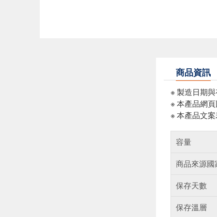
商品資訊
※ 製造日期
※ 本產品網
※ 本產品文
容量
商品來源國
保存天數
保存溫層