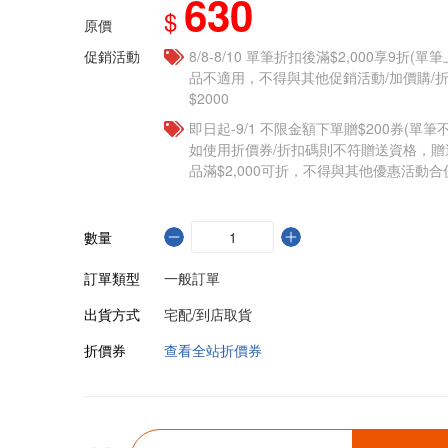
630
$
原價
促銷活動
8/8-8/10 單筆折扣後滿$2,000享9折(單
品不適用，不得與其他促銷活動/加價購/折
$2000
即日起-9/1 不限金額下單贈$200券(單
如使用折價券/折扣碼則不符贈送資格，
品滿$2,000可折，不得與其他優惠活動合
數量
訂單類型
一般訂單
出貨方式
宅配/到店取貨
折價券
查看全站折價券