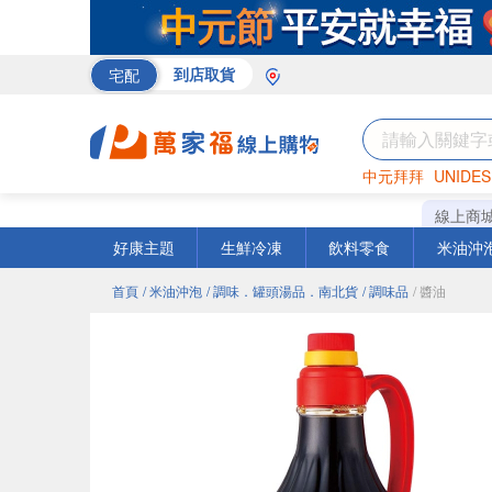
宅配
到店取貨
中元拜拜
UNIDES
巧克力
罐頭
咖啡
線上商
好康主題
生鮮冷凍
飲料零食
米油沖
首頁
/ 米油沖泡
/ 調味．罐頭湯品．南北貨
/ 調味品
/ 醬油