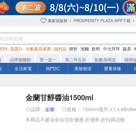
萬家福服務
PROSPERITY PLAZA APP下載
IGN
高蛋白
冷氣最高省萬
福利品
餅乾
泡麵
飲料
中元拜拜
義美
海苔
城
品牌旗艦館
買一送一
第二件五折
點數加碼送
檔期
泡
生活家電
熱門3C
美妝個清
嬰童保健
金蘭甘醇醬油1500ml
◎品牌：
金蘭
◎規格： 1500ml毫升 x 1 x 6Bottl
本商品不參加全站現折優惠.折價券.折扣碼活動