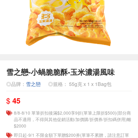
雪之戀-小蝸脆脆酥-玉米濃湯風味
◎品牌：
雪之戀
◎規格： 55g克 x 1 x 1Bag包
$
45
8/8-8/10 單筆折扣後滿$2,000享9折(單筆上限折$500)(部分商
品不適用，不得與其他促銷活動/加價購/折價券/折扣碼併用)離
$2000
即日起-9/1 不限金額下單贈$200券(單筆不累贈，請注意訂單