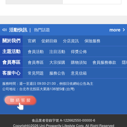
偏遠地區配送
詐騙網頁！請小心！
得獎公告
活動快訊
more
熱門話題
銀行優惠
關於我們
官網
促銷目錄
分店資訊
保險服務
偏遠地區配送
詐騙網頁！請小心！
主題活動
會員活動
注目活動
得獎公佈
會員專區
會員專區
大宗採購
購物須知
會員服務條款
隱
客服中心
常見問題
服務公告
意見信箱
服務時間：
週一至週日 09:00-21:00，例假日依網站公告為主
公司地址：
台北市北投區大業路136號5樓 (台灣)
食品業者登錄字號 A-122662550-00000-6
Copyright©2026 Uni-Prosperity Lifestyle Corp. All Right Reserved