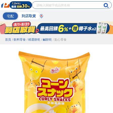
宅配
到店取貨
首頁
/ 飲料零食
/ 精選餅乾
/ 鹹餅乾
/ 點心零食