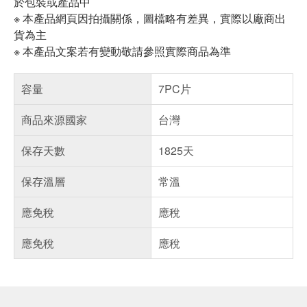
於包裝或產品中
※ 本產品網頁因拍攝關係，圖檔略有差異，實際以廠商出
貨為主
※ 本產品文案若有變動敬請參照實際商品為準
容量
7PC片
商品來源國家
台灣
保存天數
1825天
保存溫層
常溫
應免稅
應稅
應免稅
應稅
偏遠地區配送
詐騙網頁！請小心！
得獎公告