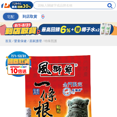
宅配
到店取貨
首頁
/ 嬰童保健
/ 居家護理
/ 特殊照護