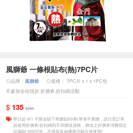
風獅爺 一條根貼布(熱)7PC片
◎品牌：
風獅爺
◎規格： 7PC片 x 1 x 1PC包
不參加全站現折.折價券.折扣碼活動
$
135
$380
即日起-9/1 不限金額下單贈$200券(單筆不累贈，請注意訂單
如使用折價券/折扣碼則不符贈送資格，贈送之折價券消費指定
品滿$2,000可折，不得與其他優惠活動合併使用)