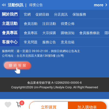
活動快訊
more
熱門話題
銀行優惠
關於我們
官網
促銷目錄
分店資訊
保險服務
偏遠地區配送
詐騙網頁！請小心！
主題活動
會員活動
注目活動
得獎公佈
會員專區
會員專區
大宗採購
購物須知
會員服務條款
隱
客服中心
常見問題
服務公告
意見信箱
服務時間：
週一至週日 09:00-21:00，例假日依網站公告為主
公司地址：
台北市北投區大業路136號5樓 (台灣)
食品業者登錄字號 A-122662550-00000-6
Copyright©2026 Uni-Prosperity Lifestyle Corp. All Right Reserved
0
立即購買
加入購物車