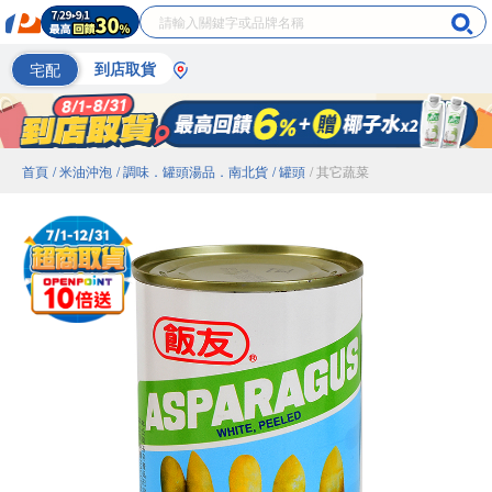
宅配
到店取貨
首頁
/ 米油沖泡
/ 調味．罐頭湯品．南北貨
/ 罐頭
/ 其它蔬菜