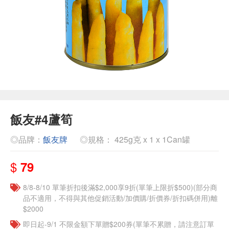
飯友#4蘆筍
◎品牌：
飯友牌
◎規格： 425g克 x 1 x 1Can罐
$
79
8/8-8/10 單筆折扣後滿$2,000享9折(單筆上限折$500)(部分商
品不適用，不得與其他促銷活動/加價購/折價券/折扣碼併用)離
$2000
即日起-9/1 不限金額下單贈$200券(單筆不累贈，請注意訂單