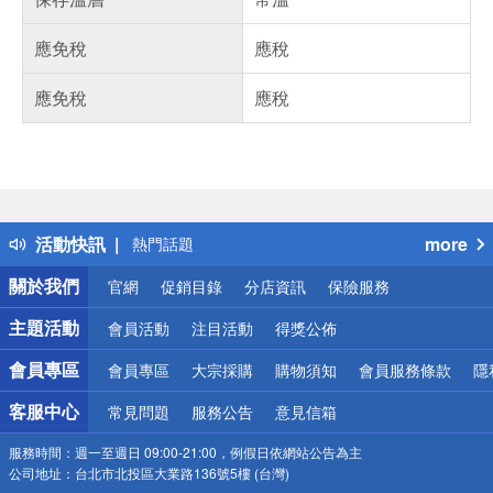
應免稅
應稅
應免稅
應稅
偏遠地區配送
詐騙網頁！請小心！
得獎公告
活動快訊
more
熱門話題
銀行優惠
關於我們
官網
促銷目錄
分店資訊
保險服務
偏遠地區配送
詐騙網頁！請小心！
主題活動
會員活動
注目活動
得獎公佈
會員專區
會員專區
大宗採購
購物須知
會員服務條款
隱
客服中心
常見問題
服務公告
意見信箱
服務時間：
週一至週日 09:00-21:00，例假日依網站公告為主
公司地址：
台北市北投區大業路136號5樓 (台灣)