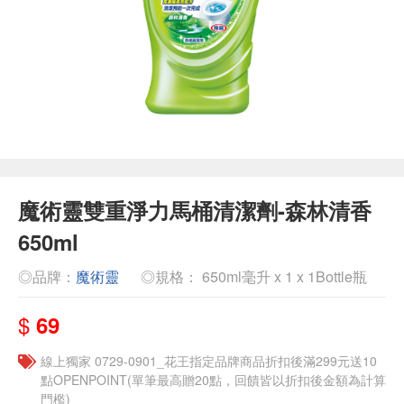
魔術靈雙重淨力馬桶清潔劑-森林清香
650ml
◎品牌：
魔術靈
◎規格： 650ml毫升 x 1 x 1Bottle瓶
$
69
線上獨家 0729-0901_花王指定品牌商品折扣後滿299元送10
點OPENPOINT(單筆最高贈20點，回饋皆以折扣後金額為計算
門檻)