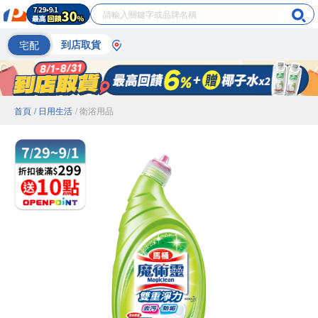
宅配
到店取貨
首頁
/ 日用生活
/ 衛浴用品