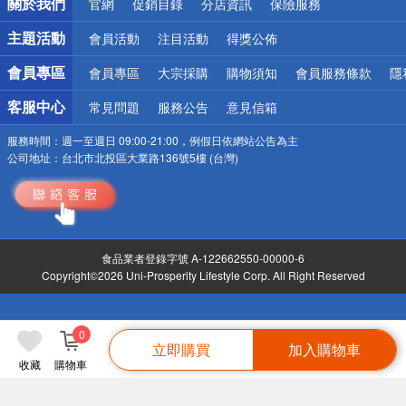
關於我們
官網
促銷目錄
分店資訊
保險服務
偏遠地區配送
詐騙網頁！請小心！
主題活動
會員活動
注目活動
得獎公佈
會員專區
會員專區
大宗採購
購物須知
會員服務條款
隱
客服中心
常見問題
服務公告
意見信箱
服務時間：
週一至週日 09:00-21:00，例假日依網站公告為主
公司地址：
台北市北投區大業路136號5樓 (台灣)
食品業者登錄字號 A-122662550-00000-6
Copyright©2026 Uni-Prosperity Lifestyle Corp. All Right Reserved
0
立即購買
加入購物車
收藏
購物車