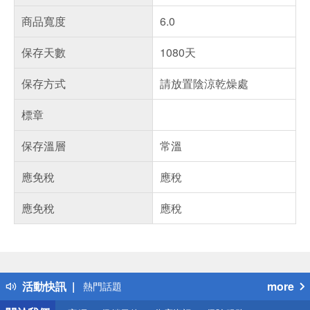
商品寬度
6.0
保存天數
1080天
保存方式
請放置陰涼乾燥處
標章
保存溫層
常溫
應免稅
應稅
應免稅
應稅
偏遠地區配送
詐騙網頁！請小心！
得獎公告
活動快訊
more
熱門話題
銀行優惠