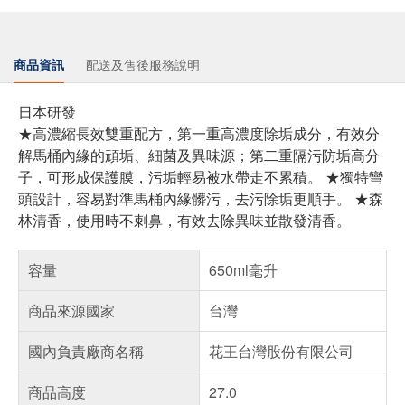
商品資訊
配送及售後服務說明
日本研發
★高濃縮長效雙重配方，第一重高濃度除垢成分，有效分
解馬桶內緣的頑垢、細菌及異味源；第二重隔污防垢高分
子，可形成保護膜，污垢輕易被水帶走不累積。 ★獨特彎
頭設計，容易對準馬桶內緣髒污，去污除垢更順手。 ★森
林清香，使用時不刺鼻，有效去除異味並散發清香。
容量
650ml毫升
商品來源國家
台灣
國內負責廠商名稱
花王台灣股份有限公司
商品高度
27.0