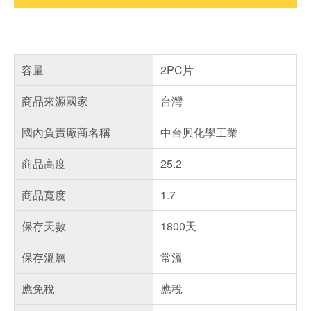
容量
2PC片
商品來源國家
台灣
國內負責廠商名稱
中台興化學工業
商品高度
25.2
商品寬度
1.7
保存天數
1800天
保存溫層
常溫
應免稅
應稅