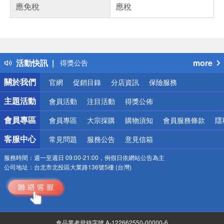
應免稅
應稅
偏遠地區配送
詐騙網頁！請小心！
得獎公告
活動快訊
more
熱門話題
銀行優惠
關於我們
官網
促銷目錄
分店資訊
保險服務
偏遠地區配送
詐騙網頁！請小心！
主題活動
會員活動
注目活動
得獎公佈
會員專區
會員專區
大宗採購
購物須知
會員服務條款
隱
客服中心
常見問題
服務公告
意見信箱
服務時間：
週一至週日 09:00-21:00，例假日依網站公告為主
公司地址：
台北市北投區大業路136號5樓 (台灣)
食品業者登錄字號 A-122662550-00000-6