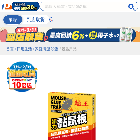
宅配
到店取貨
首頁
/ 日用生活
/ 家庭清潔 殺蟲
/ 殺蟲用品