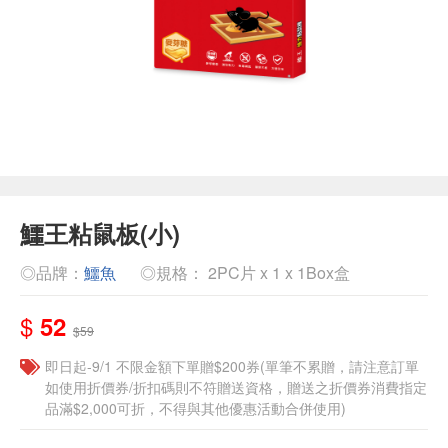
鱷王粘鼠板(小)
◎品牌：
鱷魚
◎規格： 2PC片 x 1 x 1Box盒
$
52
$59
即日起-9/1 不限金額下單贈$200券(單筆不累贈，請注意訂單
如使用折價券/折扣碼則不符贈送資格，贈送之折價券消費指定
品滿$2,000可折，不得與其他優惠活動合併使用)