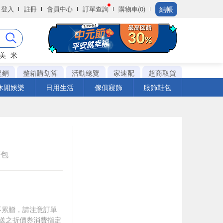
結帳
登入
註冊
會員中心
訂單查詢
購物車(0)
美
米
促銷
整箱購划算
活動總覽
家速配
超商取貨
休閒娛樂
日用生活
傢俱寢飾
服飾鞋包
K包
筆不累贈，請注意訂單
贈送之折價券消費指定