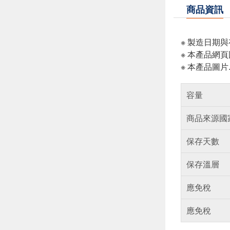
商品資訊
※ 製造日期
※ 本產品網
※ 本產品圖
容量
商品來源國
保存天數
保存溫層
應免稅
應免稅