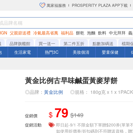
萬家福服務
PROSPERITY PLAZA APP下載
IGN
父親節送禮
冷氣最高省萬
福利品
餅乾
泡麵
飲料
中元拜拜
義
洋芋片
城
品牌旗艦館
買一送一
第二件五折
點數加碼送
檔期
泡
生活家電
熱門3C
美妝個清
嬰童保健
黃金比例古早味鹹蛋黃麥芽餅
◎品牌：
黃金比例
◎規格： 180g克 x 1 x 1PAC
79
$
$149
促銷價
促銷活動
即日起-9/1 不限金額下單贈$200券(單
如使用折價券/折扣碼則不符贈送資格，