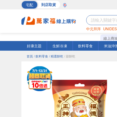
宅配
到店取貨
中元拜拜
UNIDES
巧克力
罐頭
海苔
線上商
好康主題
生鮮冷凍
飲料零食
米油沖
首頁
/ 飲料零食
/ 精選餅乾
/ 甜餅乾