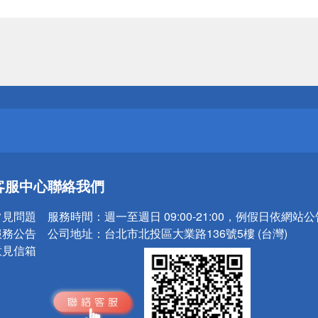
送
請小心！
送
客服中心
聯絡我們
請小心！
常見問題
服務時間：
週一至週日 09:00-21:00，例假日依網站
服務公告
公司地址：
台北市北投區大業路136號5樓 (台灣)
意見信箱