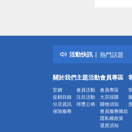
偏遠地區配
詐騙網頁！
得獎公告
活動快訊
熱門話題
銀行優惠
偏遠地區配
關於我們
主題活動
會員專區
詐騙網頁！
官網
會員活動
會員專區
促銷目錄
注目活動
大宗採購
分店資訊
得獎公佈
購物須知
保險服務
會員服務條款
隱私權政策
退貨須知