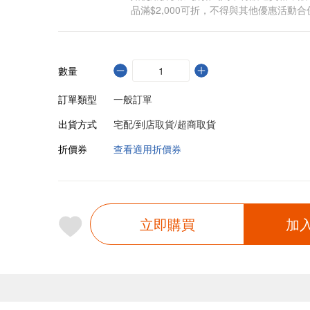
品滿$2,000可折，不得與其他優惠活動合
數量
訂單類型
一般訂單
出貨方式
宅配/到店取貨/超商取貨
折價券
查看適用折價券
立即購買
加