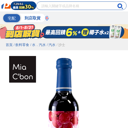
宅配
到店取貨
首頁
/ 飲料零食
/ 水．汽水
/ 汽水
/ 沙士