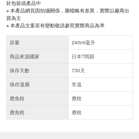
於包裝或產品中
※ 本產品網頁因拍攝關係，圖檔略有差異，實際以廠商出
貨為主
※ 本產品文案若有變動敬請參照實際商品為準
容量
240ml毫升
商品來源國家
日本?岡縣
保存天數
730天
保存溫層
常溫
應免稅
應稅
應免稅
應稅
偏遠地區配送
詐騙網頁！請小心！