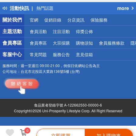
得獎公告
活動快訊
more
熱門話題
銀行優惠
關於我們
官網
促銷目錄
分店資訊
保險服務
偏遠地區配送
詐騙網頁！請小心！
主題活動
會員活動
注目活動
得獎公佈
會員專區
會員專區
大宗採購
購物須知
會員服務條款
隱
客服中心
常見問題
服務公告
意見信箱
服務時間：
週一至週日 09:00-21:00，例假日依網站公告為主
公司地址：
台北市北投區大業路136號5樓 (台灣)
食品業者登錄字號 A-122662550-00000-6
Copyright©2026 Uni-Prosperity Lifestyle Corp. All Right Reserved
0
立即購買
加入購物車