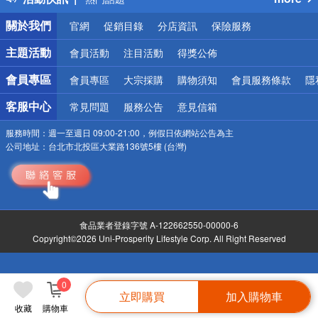
銀行優惠
關於我們
官網
促銷目錄
分店資訊
保險服務
偏遠地區配送
詐騙網頁！請小心！
主題活動
會員活動
注目活動
得獎公佈
會員專區
會員專區
大宗採購
購物須知
會員服務條款
隱
客服中心
常見問題
服務公告
意見信箱
服務時間：
週一至週日 09:00-21:00，例假日依網站公告為主
公司地址：
台北市北投區大業路136號5樓 (台灣)
食品業者登錄字號 A-122662550-00000-6
Copyright©2026 Uni-Prosperity Lifestyle Corp. All Right Reserved
0
立即購買
加入購物車
收藏
購物車