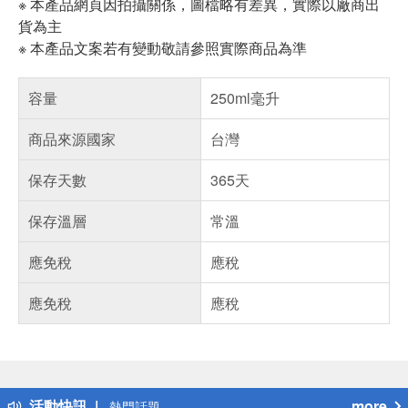
※ 本產品網頁因拍攝關係，圖檔略有差異，實際以廠商出
貨為主
※ 本產品文案若有變動敬請參照實際商品為準
容量
250ml毫升
商品來源國家
台灣
保存天數
365天
保存溫層
常溫
應免稅
應稅
應免稅
應稅
偏遠地區配送
詐騙網頁！請小心！
得獎公告
活動快訊
more
熱門話題