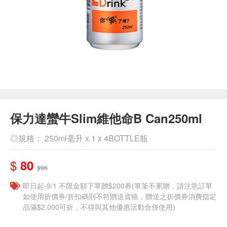
保力達蠻牛Slim維他命B Can250ml
◎規格： 250ml毫升 x 1 x 4BOTTLE瓶
$
80
$96
即日起-9/1 不限金額下單贈$200券(單筆不累贈，請注意訂單
如使用折價券/折扣碼則不符贈送資格，贈送之折價券消費指定
品滿$2,000可折，不得與其他優惠活動合併使用)