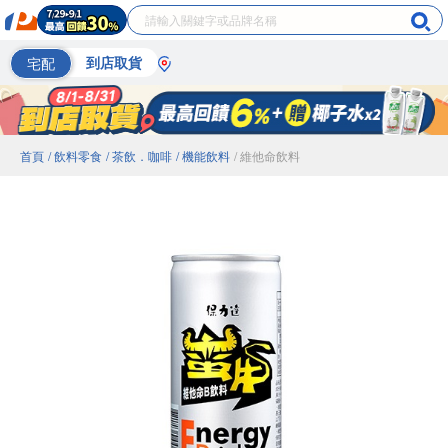
宅配
到店取貨
首頁
/ 飲料零食
/ 茶飲．咖啡
/ 機能飲料
/ 維他命飲料