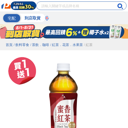
宅配
到店取貨
首頁
/ 飲料零食
/ 茶飲．咖啡
/ 紅茶．花茶．水果茶
/ 紅茶