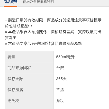
商品資訊
配送及售後服務說明
※ 製造日期與有效期限，商品成分與適用注意事項皆標示
於包裝或產品中
※ 本產品網頁因拍攝關係，圖檔略有差異，實際以廠商出
貨為主
※ 本產品文案若有變動敬請參照實際商品為準
容量
550ml毫升
商品來源國家
台灣
保存天數
365天
保存溫層
常溫
應免稅
應稅