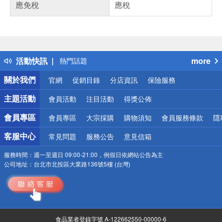
應免稅
應稅
偏遠地區配送
詐騙網頁！請小心！
得獎公告
活動快訊
more
熱門話題
銀行優惠
關於我們
官網
促銷目錄
分店資訊
保險服務
偏遠地區配送
詐騙網頁！請小心！
主題活動
會員活動
注目活動
得獎公佈
會員專區
會員專區
大宗採購
購物須知
會員服務條款
隱
客服中心
常見問題
服務公告
意見信箱
服務時間：
週一至週日 09:00-21:00，例假日依網站公告為主
公司地址：
台北市北投區大業路136號5樓 (台灣)
食品業者登錄字號 A-122662550-00000-6