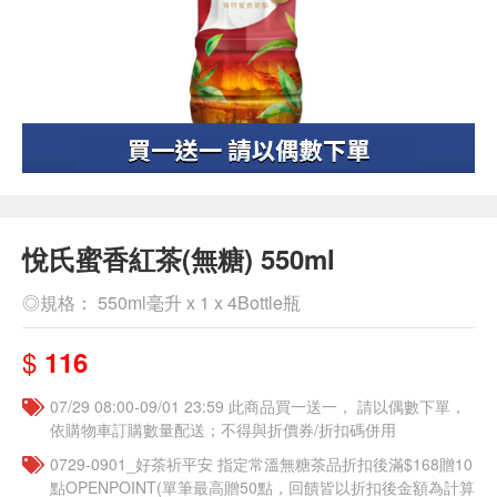
悅氏蜜香紅茶(無糖) 550ml
◎規格： 550ml毫升 x 1 x 4Bottle瓶
$
116
07/29 08:00-09/01 23:59 此商品買一送一， 請以偶數下單，
依購物車訂購數量配送；不得與折價券/折扣碼併用
​​0729-0901_好茶祈平安 指定常溫無糖茶品折扣後滿$168贈10
點OPENPOINT(單筆最高贈50點，回饋皆以折扣後金額為計算