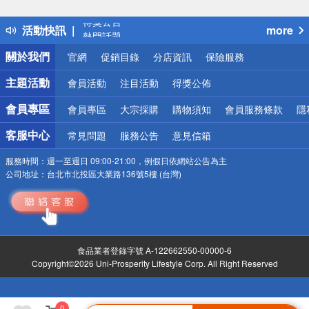
詐騙網頁！請小心！
得獎公告
活動快訊
more
熱門話題
銀行優惠
關於我們
官網
促銷目錄
分店資訊
保險服務
偏遠地區配送
詐騙網頁！請小心！
主題活動
會員活動
注目活動
得獎公佈
會員專區
會員專區
大宗採購
購物須知
會員服務條款
隱
客服中心
常見問題
服務公告
意見信箱
服務時間：
週一至週日 09:00-21:00，例假日依網站公告為主
公司地址：
台北市北投區大業路136號5樓 (台灣)
食品業者登錄字號 A-122662550-00000-6
Copyright©2026 Uni-Prosperity Lifestyle Corp. All Right Reserved
0