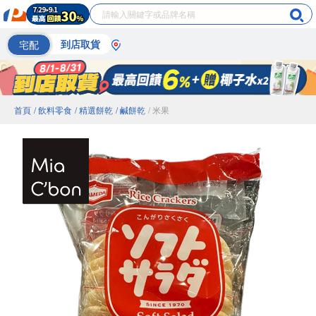
宅配
到店取貨
首頁
/ 飲料零食
/ 精選餅乾
/ 鹹餅乾
/ 米果