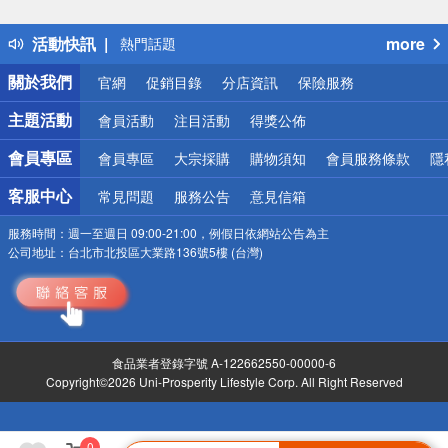
詐騙網頁！請小心！
得獎公告
活動快訊
more
熱門話題
銀行優惠
關於我們
官網
促銷目錄
分店資訊
保險服務
偏遠地區配送
詐騙網頁！請小心！
主題活動
會員活動
注目活動
得獎公佈
會員專區
會員專區
大宗採購
購物須知
會員服務條款
隱
客服中心
常見問題
服務公告
意見信箱
服務時間：
週一至週日 09:00-21:00，例假日依網站公告為主
公司地址：
台北市北投區大業路136號5樓 (台灣)
食品業者登錄字號 A-122662550-00000-6
Copyright©2026 Uni-Prosperity Lifestyle Corp. All Right Reserved
0