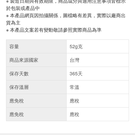
※ 製造日期與有效期限，商品成分與適用注意事項皆標示
於包裝或產品中
※ 本產品網頁因拍攝關係，圖檔略有差異，實際以廠商出
貨為主
※ 本產品文案若有變動敬請參照實際商品為準
容量
52g克
商品來源國家
台灣
保存天數
365天
保存溫層
常溫
應免稅
應稅
應免稅
應稅
偏遠地區配送