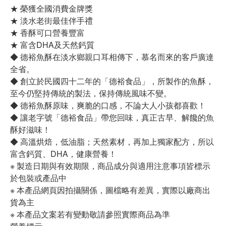
★ 榮獲全國消費金牌獎
★ 淡水老街最佳伴手禮
★ 香酥可口營養豐富
★ 富含DHA及天然鈣質
◆ 德裕魚酥在淡水鄉親口耳相傳下，慕名而來的客戶廣達
全省。
◆ 創立於民國四十二年的「德裕食品」，所製作的魚酥，
至今仍堅持傳統的製法，保持傳統風味不變。
◆ 德裕魚酥原味，爽脆的口感，不論大人小孩都喜歡！
◆ 讓老字號「德裕食品」帶您回味，真正古早、解饞的魚
酥好滋味！
◆ 高溫烘焙，低油脂；天然素材，再加上獨家配方，所以
富含鈣質、DHA，健康營養！
※ 製造日期與有效期限，商品成分與適用注意事項皆標示
於包裝或產品中
※ 本產品網頁因拍攝關係，圖檔略有差異，實際以廠商出
貨為主
※ 本產品文案若有變動敬請參照實際商品為準