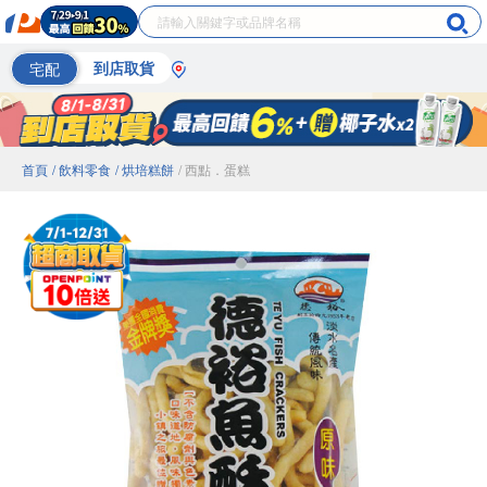
宅配
到店取貨
首頁
/ 飲料零食
/ 烘培糕餅
/ 西點．蛋糕