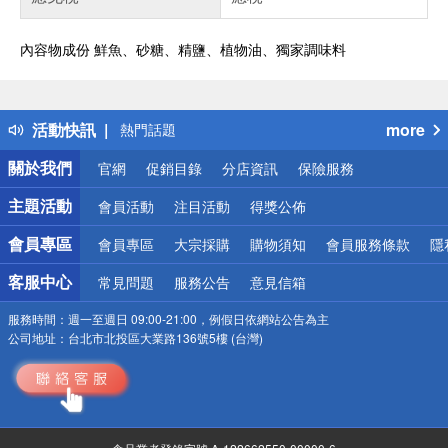
內容物成份 鮮魚、砂糖、精鹽、植物油、獨家調味料
偏遠地區配送
詐騙網頁！請小心！
得獎公告
活動快訊
more
熱門話題
銀行優惠
關於我們
官網
促銷目錄
分店資訊
保險服務
偏遠地區配送
詐騙網頁！請小心！
主題活動
會員活動
注目活動
得獎公佈
會員專區
會員專區
大宗採購
購物須知
會員服務條款
隱
客服中心
常見問題
服務公告
意見信箱
服務時間：
週一至週日 09:00-21:00，例假日依網站公告為主
公司地址：
台北市北投區大業路136號5樓 (台灣)