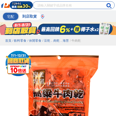
宅配
到店取貨
首頁
/ 飲料零食
/ 休閒零食
/ 豆乾．肉乾．海苔
/ 牛肉乾