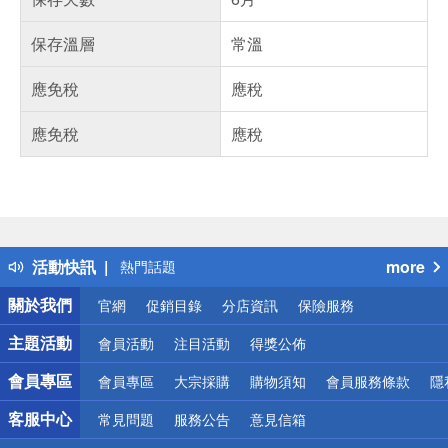
保存溫層
常溫
應免稅
應稅
應免稅
應稅
偏遠地區配送
詐騙網頁！請小心！
得獎公告
活動快訊
more
熱門話題
銀行優惠
關於我們
官網
促銷目錄
分店資訊
保險服務
偏遠地區配送
詐騙網頁！請小心！
主題活動
會員活動
注目活動
得獎公佈
會員專區
會員專區
大宗採購
購物須知
會員服務條款
隱
客服中心
常見問題
服務公告
意見信箱