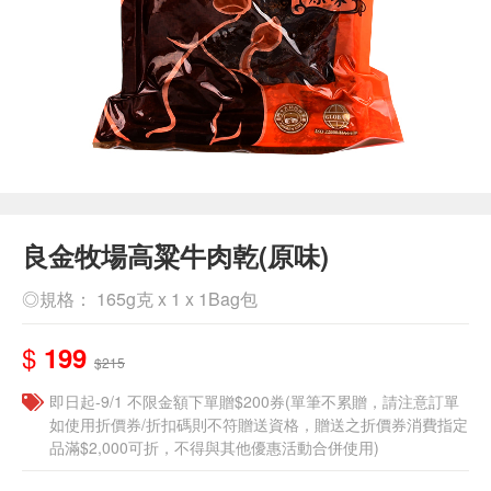
良金牧場高粱牛肉乾(原味)
◎規格： 165g克 x 1 x 1Bag包
$
199
$215
即日起-9/1 不限金額下單贈$200券(單筆不累贈，請注意訂單
如使用折價券/折扣碼則不符贈送資格，贈送之折價券消費指定
品滿$2,000可折，不得與其他優惠活動合併使用)