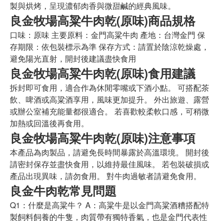
製與烘烤，呈現濃郁肉香與微甜鹹的經典風味。
良金牧場高粱牛肉乾(原味)商品規格
口味：原味 主要原料：金門高粱牛肉 產地：台灣金門 保
存期限：依包裝標示為準 保存方式：請置於陰涼乾燥處，
避免陽光直射，開封後建議盡快食用
良金牧場高粱牛肉乾(原味)食用建議
拆封即可食用，適合作為休閒零嘴或下酒小點。 可搭配茶
飲、啤酒或高粱酒享用，風味更加提升。 外出旅遊、露營
或辦公室補充能量都很適合。 若喜歡較柔軟口感，可稍微
加熱或回溫後再食用。
良金牧場高粱牛肉乾(原味)注意事項
本產品為肉製品，請避免長時間暴露於高溫環境。 開封後
請密封保存並盡快食用，以維持最佳風味。 若包裝破損或
產品出現異味，請勿食用。 對牛肉過敏者請避免食用。
良金牛肉乾常見問題
Q1：什麼是高粱牛？ A：高粱牛是以金門高粱酒糟搭配特
製飼料飼養的牛隻，肉質帶有獨特香氣，也是金門代表性