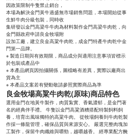
因政策限制牛隻禁止銷台，
本場為解決金門黃牛過盛無市場銷售問題，本場開始從事
生鮮牛肉分級包裝，同時收
集研發以金門高梁牛牛肉為材料製作金門高梁牛肉乾，向
金門縣政府申請良金牧場附
設加工廠，建立良金高粱牛肉乾，成金門特產牛肉乾中金
門第一品牌。
※ 製造日期與有效期限，商品成分與適用注意事項皆標示
於包裝或產品中
※ 本產品網頁因拍攝關係，圖檔略有差異，實際以廠商出
貨為主
※ 本產品文案若有變動敬請參照實際商品為準
良金牧場高粱牛肉乾(原味)商品特色
選用金門在地黃牛製作，肉質紮實、香氣濃郁，是金門著
名的經典伴手禮。 牛隻以金門高粱酒糟搭配特製飼料飼
養，培育出風味獨特的高粱牛肉。 從牧場飼養到牛肉乾製
作採一條龍管理，確保品質與來源安心。 嚴選完整肉塊加
工製作，保留牛肉纖維與嚼勁，越嚼越香。 經專業配方醃