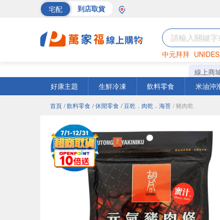
宅配
到店取貨
中元拜拜
UNIDES
巧克力
罐頭
海苔
線上商
好康主題
生鮮冷凍
飲料零食
米油沖
首頁
/ 飲料零食
/ 休閒零食
/ 豆乾．肉乾．海苔
/ 豬肉乾