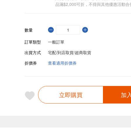
品滿$2,000可折，不得與其他優惠活動合
數量
訂單類型
一般訂單
出貨方式
宅配/到店取貨/超商取貨
折價券
查看適用折價券
立即購買
加