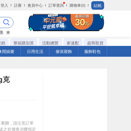
結帳
登入
註冊
會員中心
訂單查詢
購物車(0)
美
米
促銷
整箱購划算
活動總覽
家速配
超商取貨
休閒娛樂
日用生活
傢俱寢飾
服飾鞋包
g克
筆不累贈，請注意訂單
贈送之折價券消費指定