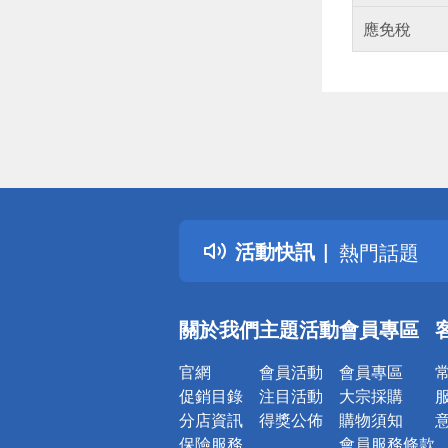
應免稅
偏遠地區配
詐騙網頁！
得獎公告
活動快訊
熱門話題
銀行優惠
偏遠地區配
關於我們
主題活動
會員專區
詐騙網頁！
官網
會員活動
會員專區
促銷目錄
注目活動
大宗採購
分店資訊
得獎公佈
購物須知
保險服務
會員服務條款