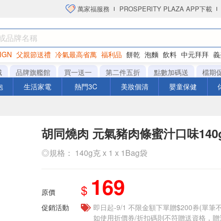
萬家福服務
PROSPERITY PLAZA APP下載
IGN
父親節送禮
冷氣最高省萬
福利品
餅乾
泡麵
飲料
中元拜拜
義
洋芋片
城
品牌旗艦館
買一送一
第二件五折
點數加碼送
檔期
泡
生活家電
熱門3C
美妝個清
嬰童保健
胡同燒肉 元氣豬肉條蜜汁口味140
◎規格： 140g克 x 1 x 1Bag袋
169
$
原價
促銷活動
即日起-9/1 不限金額下單贈$200券(單
如使用折價券/折扣碼則不符贈送資格，