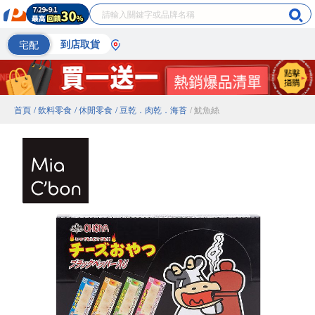
宅配
到店取貨
首頁
/ 飲料零食
/ 休閒零食
/ 豆乾．肉乾．海苔
/ 魷魚絲