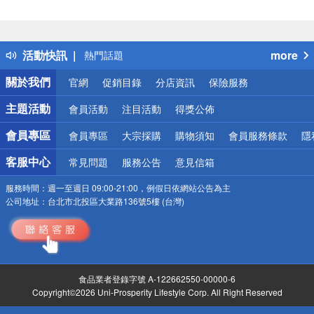
偏遠地區配送
詐騙網頁！請小心！
得獎公告
活動快訊
more
熱門話題
銀行優惠
關於我們
官網
促銷目錄
分店資訊
保險服務
偏遠地區配送
詐騙網頁！請小心！
主題活動
會員活動
注目活動
得獎公佈
會員專區
會員專區
大宗採購
購物須知
會員服務條款
隱
客服中心
常見問題
服務公告
意見信箱
服務時間：
週一至週日 09:00-21:00，例假日依網站公告為主
公司地址：
台北市北投區大業路136號5樓 (台灣)
食品業者登錄字號 A-122662550-00000-6
Copyright©2026 Uni-Prosperity Lifestyle Corp. All Right Reserved