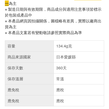
一
為主
※ 製造日期與有效期限，商品成分與適用注意事項皆標示
於包裝或產品中
※ 本產品網頁因拍攝關係，圖檔略有差異，實際以廠商出
貨為主
※ 本產品文案若有變動敬請參照實際商品為準
容量
134.4g克
商品來源國家
日本愛媛縣
保存天數
360天
保存溫層
常溫
應免稅
應稅
應免稅
應稅