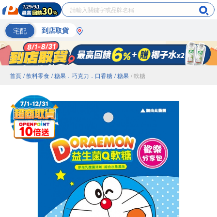
宅配
到店取貨
首頁
/ 飲料零食
/ 糖果．巧克力．口香糖
/ 糖果
/ 軟糖