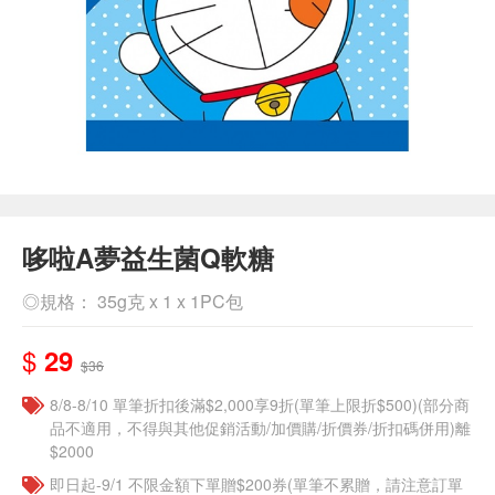
哆啦A夢益生菌Q軟糖
◎規格： 35g克 x 1 x 1PC包
$
29
$36
8/8-8/10 單筆折扣後滿$2,000享9折(單筆上限折$500)(部分商
品不適用，不得與其他促銷活動/加價購/折價券/折扣碼併用)離
$2000
即日起-9/1 不限金額下單贈$200券(單筆不累贈，請注意訂單