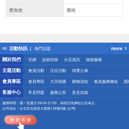
應免稅
應稅
偏遠地區配送
詐騙網頁！請小心！
得獎公告
活動快訊
more
熱門話題
銀行優惠
關於我們
官網
促銷目錄
分店資訊
保險服務
偏遠地區配送
詐騙網頁！請小心！
主題活動
會員活動
注目活動
得獎公佈
會員專區
會員專區
大宗採購
購物須知
會員服務條款
隱
客服中心
常見問題
服務公告
意見信箱
服務時間：
週一至週日 09:00-21:00，例假日依網站公告為主
公司地址：
台北市北投區大業路136號5樓 (台灣)