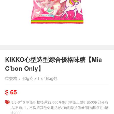
KIKKO心型造型綜合優格味糖【Mia
C'bon Only】
◎規格： 60g克 x 1 x 1Bag包
$
65
8/8-8/10 單筆折扣後滿$2,000享9折(單筆上限折$500)(部分商
品不適用，不得與其他促銷活動/加價購/折價券/折扣碼併用)離
$2000