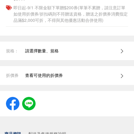
即日起-9/1 不限金額下單贈$200券(單筆不累贈，請注意訂單
如使用折價券/折扣碼則不符贈送資格，贈送之折價券消費指定
品滿$2,000可折，不得與其他優惠活動合併使用)
規格：
請選擇數量、規格
折價券
查看可使用的折價券
商品資訊
配送及售後服務說明