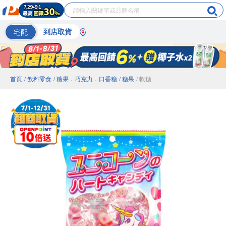
宅配
到店取貨
首頁
/ 飲料零食
/ 糖果．巧克力．口香糖
/ 糖果
/ 軟糖