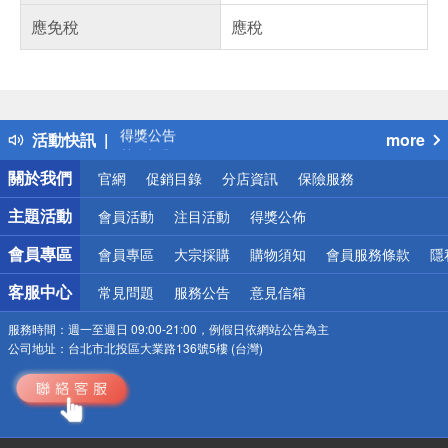
應免稅
應稅
偏遠地區配送
詐騙網頁！請小心！
得獎公告
活動快訊
more
熱門話題
銀行優惠
關於我們
官網
促銷目錄
分店資訊
保險服務
偏遠地區配送
詐騙網頁！請小心！
主題活動
會員活動
注目活動
得獎公佈
會員專區
會員專區
大宗採購
購物須知
會員服務條款
隱
客服中心
常見問題
服務公告
意見信箱
服務時間：
週一至週日 09:00-21:00，例假日依網站公告為主
公司地址：
台北市北投區大業路136號5樓 (台灣)