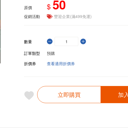
50
$
原價
促銷活動
豐迎企業(滿499免運)
數量
訂單類型
預購
折價券
查看適用折價券
立即購買
加