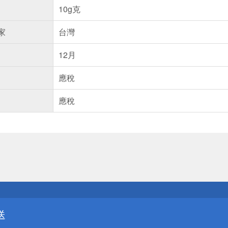
10g克
家
台灣
12月
應稅
應稅
送
請小心！
送