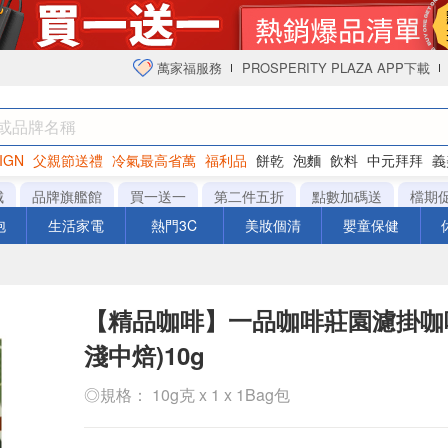
萬家福服務
PROSPERITY PLAZA APP下載
IGN
父親節送禮
冷氣最高省萬
福利品
餅乾
泡麵
飲料
中元拜拜
義
衛生紙
城
品牌旗艦館
買一送一
第二件五折
點數加碼送
檔期
泡
生活家電
熱門3C
美妝個清
嬰童保健
【精品咖啡】一品咖啡莊園濾掛咖啡
淺中焙)10g
◎規格： 10g克 x 1 x 1Bag包