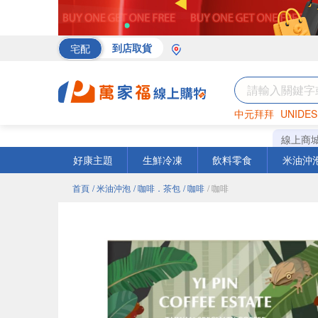
宅配
到店取貨
中元拜拜
UNIDES
海苔
巧克力
罐頭
線上商
好康主題
生鮮冷凍
飲料零食
米油沖
首頁
/ 米油沖泡
/ 咖啡．茶包
/ 咖啡
/ 咖啡