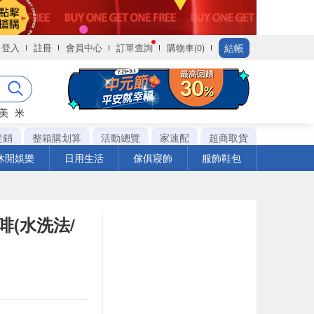
結帳
登入
註冊
會員中心
訂單查詢
購物車(0)
美
米
促銷
整箱購划算
活動總覽
家速配
超商取貨
休閒娛樂
日用生活
傢俱寢飾
服飾鞋包
(水洗法/