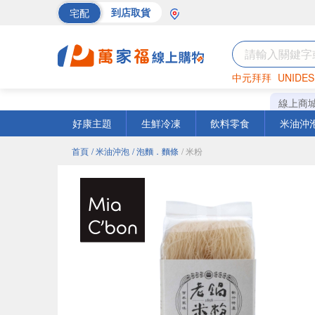
宅配
到店取貨
中元拜拜
UNIDES
巧克力
罐頭
海苔
線上商
好康主題
生鮮冷凍
飲料零食
米油沖
首頁
/ 米油沖泡
/ 泡麵．麵條
/ 米粉