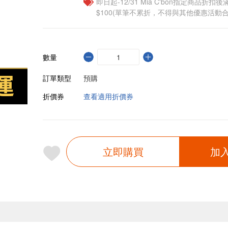
即日起-12/31 Mia C'bon指定商品折扣後滿
$100(單筆不累折，不得與其他優惠活動合
數量
訂單類型
預購
折價券
查看適用折價券
立即購買
加