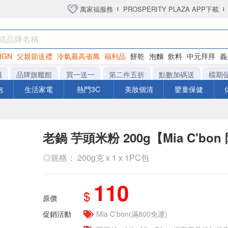
萬家福服務
PROSPERITY PLAZA APP下載
IGN
父親節送禮
冷氣最高省萬
福利品
餅乾
泡麵
飲料
中元拜拜
義
洋芋片
城
品牌旗艦館
買一送一
第二件五折
點數加碼送
檔期
泡
生活家電
熱門3C
美妝個清
嬰童保健
老鍋 芋頭米粉 200g【Mia C'bon
◎規格： 200g克 x 1 x 1PC包
110
$
原價
促銷活動
Mia C'bon(滿800免運)