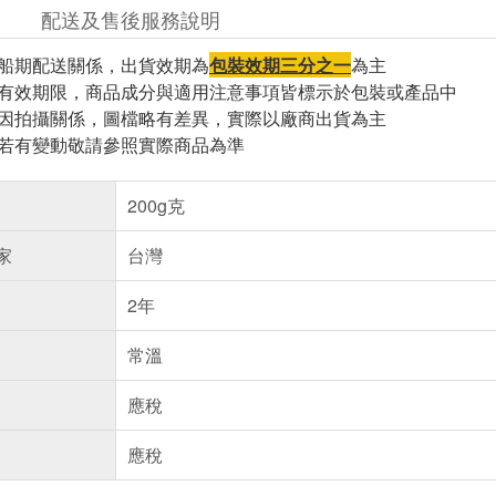
配送及售後服務說明
因船期配送關係，出貨效期為
包裝效期三分之一
為主
與有效期限，商品成分與適用注意事項皆標示於包裝或產品中
頁因拍攝關係，圖檔略有差異，實際以廠商出貨為主
案若有變動敬請參照實際商品為準
200g克
家
台灣
2年
常溫
應稅
應稅