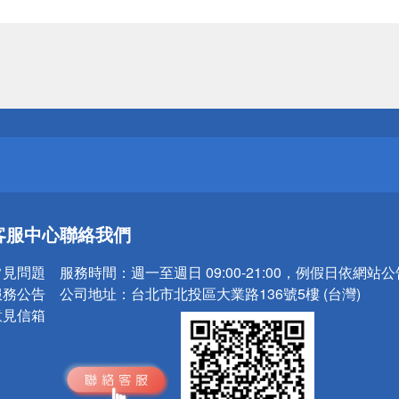
送
請小心！
送
客服中心
聯絡我們
請小心！
常見問題
服務時間：
週一至週日 09:00-21:00，例假日依網站
服務公告
公司地址：
台北市北投區大業路136號5樓 (台灣)
意見信箱