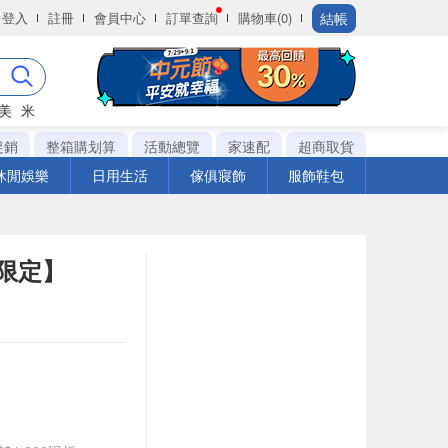
結帳
登入
註冊
會員中心
訂單查詢
購物車(0)
美
米
促銷
整箱購划算
活動總覽
家速配
超商取貨
休閒娛樂
日用生活
傢俱寢飾
服飾鞋包
 限定】