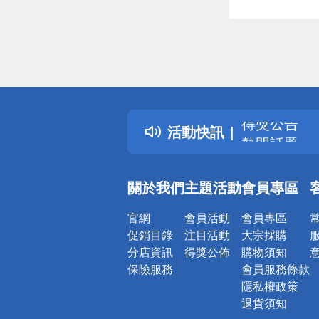
偏遠地區配
詐騙網頁！
得獎公告
活動快訊
熱門話題
銀行優惠
偏遠地區配
關於我們
主題活動
會員專區
詐騙網頁！
官網
會員活動
會員專區
促銷目錄
注目活動
大宗採購
分店資訊
得獎公佈
購物須知
保險服務
會員服務條款
隱私權政策
退貨須知