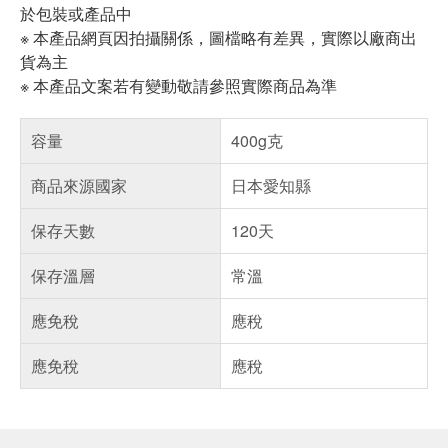
於包裝或產品中
※ 本產品網頁因拍攝關係，圖檔略有差異，實際以廠商出
貨為主
※ 本產品文案若有變動敬請參照實際商品為準
容量
400g克
商品來源國家
日本愛知縣
保存天數
120天
保存溫層
常溫
應免稅
應稅
應免稅
應稅
偏遠地區配送
詐騙網頁！請小心！