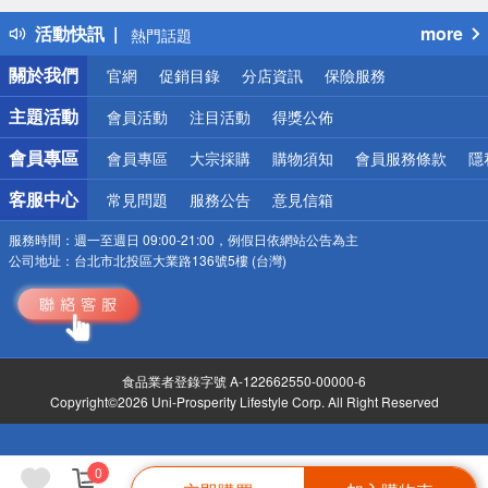
得獎公告
活動快訊
more
熱門話題
銀行優惠
關於我們
官網
促銷目錄
分店資訊
保險服務
偏遠地區配送
詐騙網頁！請小心！
主題活動
會員活動
注目活動
得獎公佈
會員專區
會員專區
大宗採購
購物須知
會員服務條款
隱
客服中心
常見問題
服務公告
意見信箱
服務時間：
週一至週日 09:00-21:00，例假日依網站公告為主
公司地址：
台北市北投區大業路136號5樓 (台灣)
食品業者登錄字號 A-122662550-00000-6
Copyright©2026 Uni-Prosperity Lifestyle Corp. All Right Reserved
0