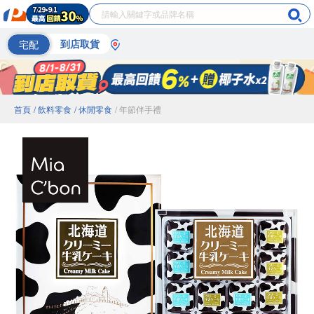
宅配
到店取貨
首頁
/ 飲料零食
/ 休閒零食
/ 年節伴手禮