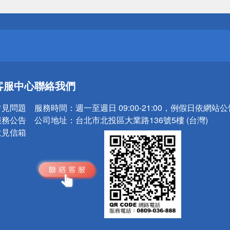
送
請小心！
送
客服中心
聯絡我們
請小心！
常見問題
服務時間：
週一至週日 09:00-21:00，例假日依網站
服務公告
公司地址：
台北市北投區大業路136號5樓 (台灣)
意見信箱