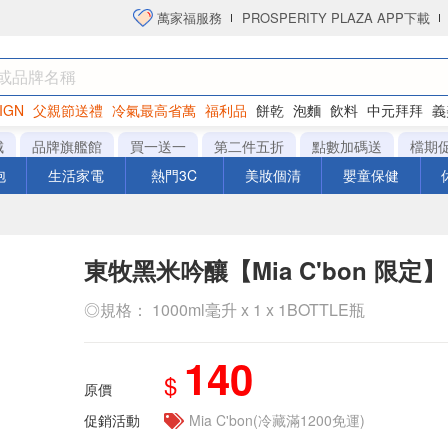
萬家福服務
PROSPERITY PLAZA APP下載
IGN
父親節送禮
冷氣最高省萬
福利品
餅乾
泡麵
飲料
中元拜拜
義
洋芋片
城
品牌旗艦館
買一送一
第二件五折
點數加碼送
檔期
泡
生活家電
熱門3C
美妝個清
嬰童保健
東牧黑米吟釀【Mia C'bon 限定】
◎規格： 1000ml毫升 x 1 x 1BOTTLE瓶
140
$
原價
促銷活動
Mia C'bon(冷藏滿1200免運)