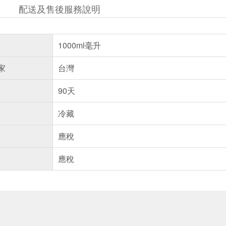
配送及售後服務說明
1000ml毫升
家
台灣
90天
冷藏
應稅
應稅