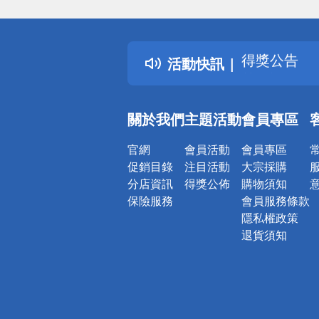
偏遠地區配
詐騙網頁！
得獎公告
活動快訊
熱門話題
銀行優惠
偏遠地區配
關於我們
主題活動
會員專區
詐騙網頁！
官網
會員活動
會員專區
促銷目錄
注目活動
大宗採購
分店資訊
得獎公佈
購物須知
保險服務
會員服務條款
隱私權政策
退貨須知