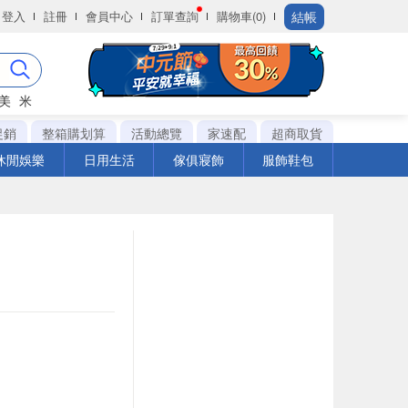
結帳
登入
註冊
會員中心
訂單查詢
購物車(0)
美
米
促銷
整箱購划算
活動總覽
家速配
超商取貨
休閒娛樂
日用生活
傢俱寢飾
服飾鞋包