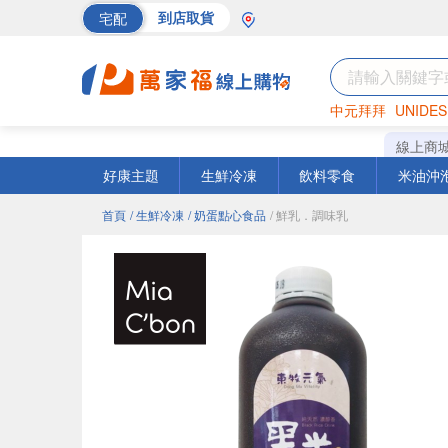
宅配
到店取貨
中元拜拜
UNIDES
巧克力
罐頭
海苔
線上商
好康主題
生鮮冷凍
飲料零食
米油沖
首頁
/ 生鮮冷凍
/ 奶蛋點心食品
/ 鮮乳．調味乳