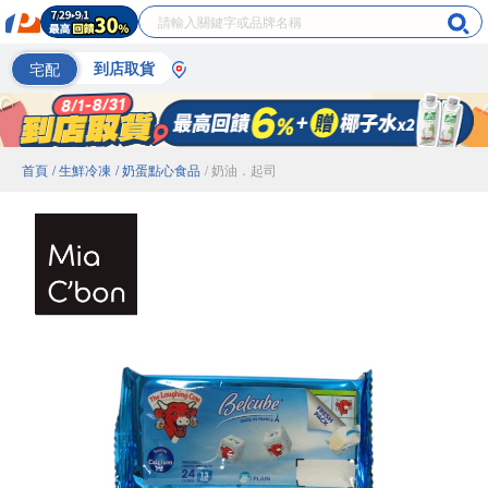
宅配
到店取貨
首頁
/ 生鮮冷凍
/ 奶蛋點心食品
/ 奶油．起司