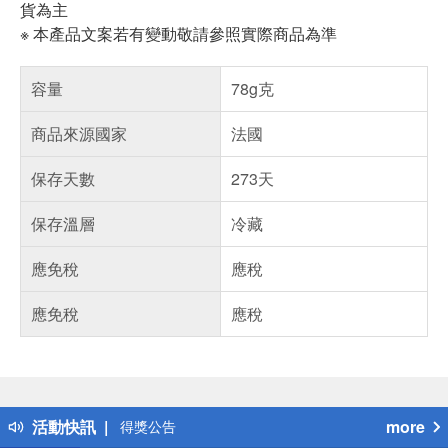
貨為主
※ 本產品文案若有變動敬請參照實際商品為準
容量
78g克
商品來源國家
法國
保存天數
273天
保存溫層
冷藏
應免稅
應稅
應免稅
應稅
偏遠地區配送
詐騙網頁！請小心！
得獎公告
活動快訊
more
熱門話題