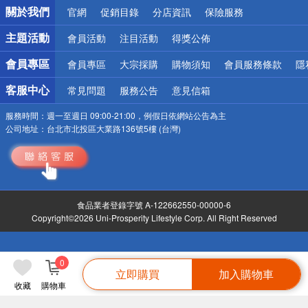
關於我們
官網
促銷目錄
分店資訊
保險服務
銀行優惠
偏遠地區配送
主題活動
會員活動
注目活動
得獎公佈
詐騙網頁！請小心！
會員專區
會員專區
大宗採購
購物須知
會員服務條款
隱
客服中心
常見問題
服務公告
意見信箱
服務時間：
週一至週日 09:00-21:00，例假日依網站公告為主
公司地址：
台北市北投區大業路136號5樓 (台灣)
食品業者登錄字號 A-122662550-00000-6
Copyright©2026 Uni-Prosperity Lifestyle Corp. All Right Reserved
0
立即購買
加入購物車
收藏
購物車