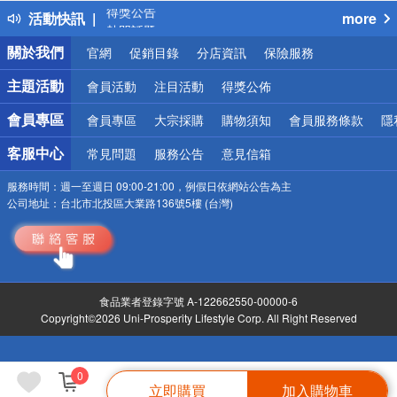
活動快訊
more
熱門話題
銀行優惠
關於我們
官網
促銷目錄
分店資訊
保險服務
偏遠地區配送
詐騙網頁！請小心！
主題活動
會員活動
注目活動
得獎公佈
會員專區
會員專區
大宗採購
購物須知
會員服務條款
隱
客服中心
常見問題
服務公告
意見信箱
服務時間：
週一至週日 09:00-21:00，例假日依網站公告為主
公司地址：
台北市北投區大業路136號5樓 (台灣)
食品業者登錄字號 A-122662550-00000-6
Copyright©2026 Uni-Prosperity Lifestyle Corp. All Right Reserved
0
立即購買
加入購物車