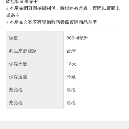
於包裝或產品中
※ 本產品網頁因拍攝關係，圖檔略有差異，實際以廠商出
貨為主
※ 本產品文案若有變動敬請參照實際商品為準
容量
800ml毫升
商品來源國家
台灣
保存天數
18天
保存溫層
冷藏
應免稅
應稅
應免稅
應稅
偏遠地區配送
詐騙網頁！請小心！
得獎公告