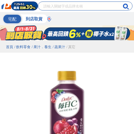
宅配
到店取貨
首頁
/ 飲料零食
/ 果汁．養生
/ 蔬果汁
/ 其它