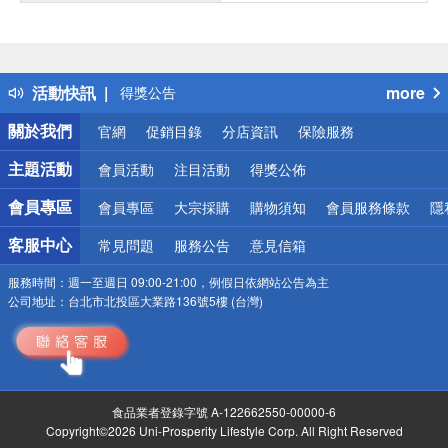
偏遠地區配送
詐騙網頁！請小心！
得獎公告
活動快訊
more
熱門話題
銀行優惠
關於我們
官網
促銷目錄
分店資訊
保險服務
偏遠地區配送
詐騙網頁！請小心！
主題活動
會員活動
注目活動
得獎公佈
會員專區
會員專區
大宗採購
購物須知
會員服務條款
隱
客服中心
常見問題
服務公告
意見信箱
服務時間：
週一至週日 09:00-21:00，例假日依網站公告為主
公司地址：
台北市北投區大業路136號5樓 (台灣)
食品業者登錄字號 A-122662550-00000-6
Copyright©2026 Uni-Prosperity Lifestyle Corp. All Right Reserved