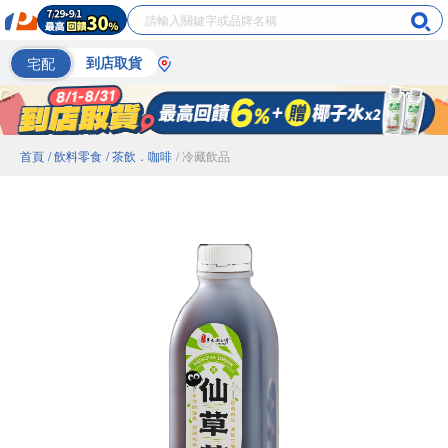
宅配
到店取貨
首頁
/ 飲料零食
/ 茶飲．咖啡
/ 冷藏飲品