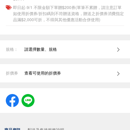
即日起-9/1 不限金額下單贈$200券(單筆不累贈，請注意訂單
如使用折價券/折扣碼則不符贈送資格，贈送之折價券消費指定
品滿$2,000可折，不得與其他優惠活動合併使用)
規格：
請選擇數量、規格
折價券
查看可使用的折價券
商品資訊
配送及售後服務說明