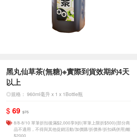
黑丸仙草茶(無糖)※實際到貨效期約4天
以上
◎規格： 960ml毫升 x 1 x 1Bottle瓶
$
69
$75
8/8-8/10 單筆折扣後滿$2,000享9折(單筆上限折$500)(部分商
品不適用，不得與其他促銷活動/加價購/折價券/折扣碼併用)離
$2000