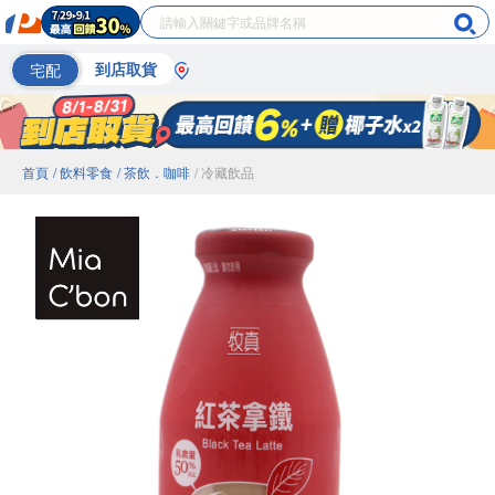
宅配
到店取貨
首頁
/ 飲料零食
/ 茶飲．咖啡
/ 冷藏飲品