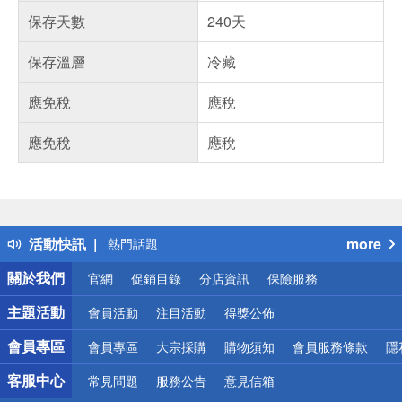
保存天數
240天
保存溫層
冷藏
應免稅
應稅
應免稅
應稅
偏遠地區配送
詐騙網頁！請小心！
得獎公告
活動快訊
more
熱門話題
銀行優惠
關於我們
官網
促銷目錄
分店資訊
保險服務
偏遠地區配送
詐騙網頁！請小心！
主題活動
會員活動
注目活動
得獎公佈
會員專區
會員專區
大宗採購
購物須知
會員服務條款
隱
客服中心
常見問題
服務公告
意見信箱