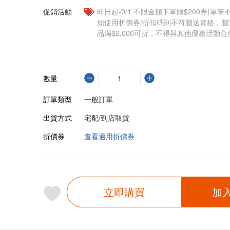
促銷活動
即日起-9/1 不限金額下單贈$200券(單
如使用折價券/折扣碼則不符贈送資格，
品滿$2,000可折，不得與其他優惠活動合
數量
訂單類型
一般訂單
出貨方式
宅配/到店取貨
折價券
查看適用折價券
立即購買
加