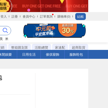
結帳
登入
註冊
會員中心
訂單查詢
購物車(0)
美
米
促銷
整箱購划算
活動總覽
家速配
超商取貨
休閒娛樂
日用生活
傢俱寢飾
服飾鞋包
包