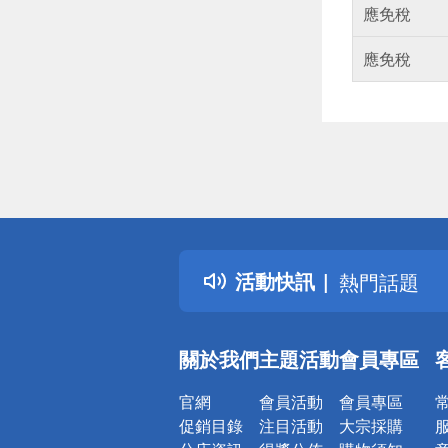
應免稅
應免稅
偏遠地區配
詐騙網頁！
得獎公告
活動快訊
熱門話題
銀行優惠
偏遠地區配
關於我們
主題活動
會員專區
詐騙網頁！
官網
會員活動
會員專區
促銷目錄
注目活動
大宗採購