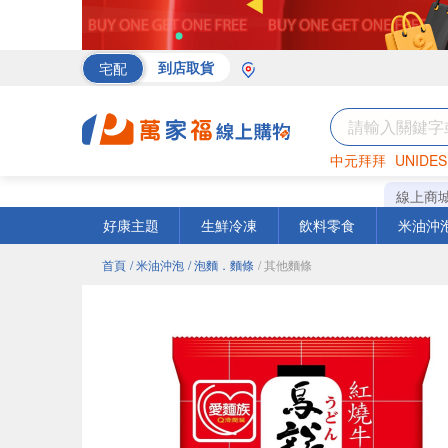
宅配
到店取貨
中元拜拜
UNIDES
海苔
巧克力
罐頭
線上商
好康主題
生鮮冷凍
飲料零食
米油沖
首頁
/ 米油沖泡
/ 泡麵．麵條
/ 其他麵條