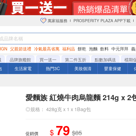
萬家福服務
PROSPERITY PLAZA APP下載
IGN
父親節送禮
冷氣最高省萬
福利品
餅乾
泡麵
飲料
中元拜拜
義
衛生紙
城
品牌旗艦館
買一送一
第二件五折
點數加碼送
檔期
泡
生活家電
熱門3C
美妝個清
嬰童保健
愛麵族 紅燒牛肉烏龍麵 214g x 2
◎規格： 428g克 x 1 x 1Bag包
79
$
$85
促銷價