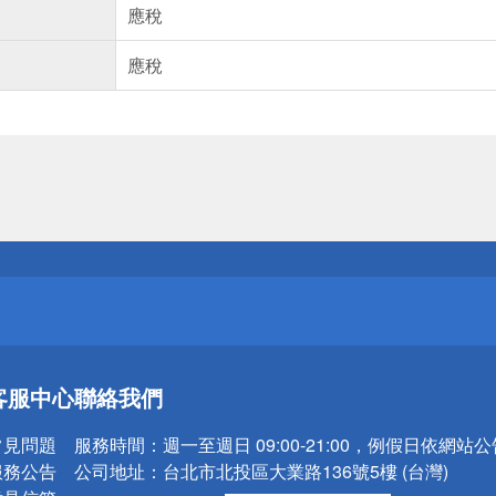
應稅
應稅
送
請小心！
送
客服中心
聯絡我們
請小心！
常見問題
服務時間：
週一至週日 09:00-21:00，例假日依網站
服務公告
公司地址：
台北市北投區大業路136號5樓 (台灣)