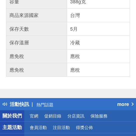
容量
388g克
商品來源國家
台灣
保存天數
5月
保存溫層
冷藏
應免稅
應稅
應免稅
應稅
偏遠地區配送
詐騙網頁！請小心！
得獎公告
活動快訊
more
熱門話題
銀行優惠
關於我們
官網
促銷目錄
分店資訊
保險服務
偏遠地區配送
詐騙網頁！請小心！
主題活動
會員活動
注目活動
得獎公佈