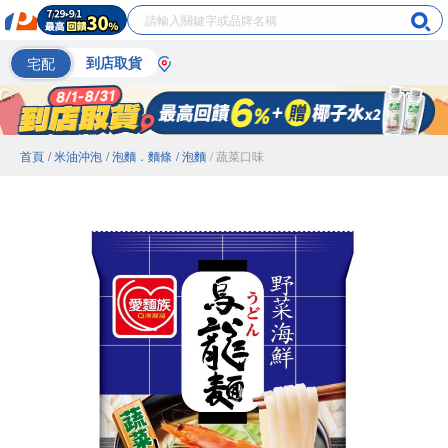
宅配
到店取貨
首頁
/ 米油沖泡
/ 泡麵．麵條
/ 泡麵
/ 蔬菜口味