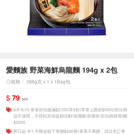
愛麵族 野菜海鮮烏龍麵 194g x 2包
◎規格： 388g克 x 1 x 1Bag包
$
79
$85
8/8-8/10 單筆折扣後滿$2,000享9折(單筆上限折$500)(部分商
品不適用，不得與其他促銷活動/加價購/折價券/折扣碼併用)離
$2000
即日起-9/1 不限金額下單贈$200券(單筆不累贈，請注意訂單