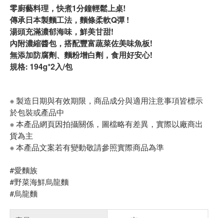
零廚藝料理，快煮1分鐘輕鬆上桌!
傳承日本製麵工法，麵條柔軟Q彈 !
湯頭充滿濃郁海味，鮮美甘甜!
內附濃縮醬包，搭配豐富蔬菜佐美味魚板!
無添加防腐劑、麵粉增白劑，食用好安心!
規格: 194g*2入/包
※ 製造日期與有效期限，商品成分與適用注意事項皆標示
於包裝或產品中
※ 本產品網頁因拍攝關係，圖檔略有差異，實際以廠商出
貨為主
※ 本產品文案若有變動敬請參照實際商品為準
#愛麵族
#野菜海鮮烏龍麵
#烏龍麵