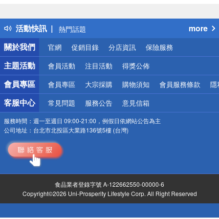
詐騙網頁！請小心！
得獎公告
活動快訊
more
熱門話題
銀行優惠
關於我們
官網
促銷目錄
分店資訊
保險服務
偏遠地區配送
詐騙網頁！請小心！
主題活動
會員活動
注目活動
得獎公佈
會員專區
會員專區
大宗採購
購物須知
會員服務條款
隱
客服中心
常見問題
服務公告
意見信箱
服務時間：
週一至週日 09:00-21:00，例假日依網站公告為主
公司地址：
台北市北投區大業路136號5樓 (台灣)
食品業者登錄字號 A-122662550-00000-6
Copyright©2026 Uni-Prosperity Lifestyle Corp. All Right Reserved