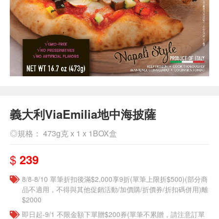
義大利ViaEmilia地中海披薩
◎規格： 473g克 x 1 x 1BOX盒
$
239
8/8-8/10 單筆折扣後滿$2,000享9折(單筆上限折$500)(部分商
品不適用，不得與其他促銷活動/加價購/折價券/折扣碼併用)離
$2000
即日起-9/1 不限金額下單贈$200券(單筆不累贈，請注意訂單