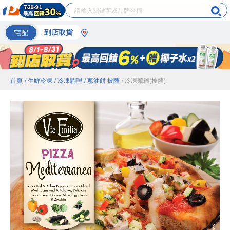
宅配
到店取貨
首頁
/ 生鮮冷凍
/ 冷凍調理
/ 蔥油餅 披薩
/ 冷凍麵糰(披薩)