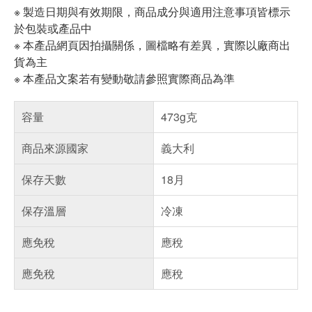
※ 製造日期與有效期限，商品成分與適用注意事項皆標示
於包裝或產品中
※ 本產品網頁因拍攝關係，圖檔略有差異，實際以廠商出
貨為主
※ 本產品文案若有變動敬請參照實際商品為準
容量
473g克
商品來源國家
義大利
保存天數
18月
保存溫層
冷凍
應免稅
應稅
應免稅
應稅
偏遠地區配送