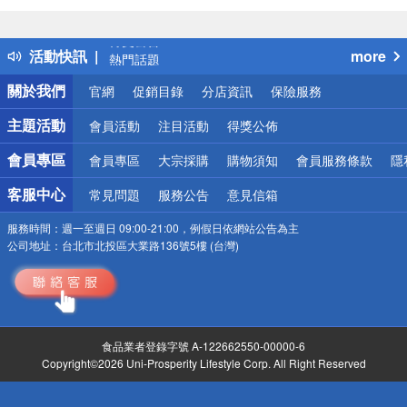
詐騙網頁！請小心！
得獎公告
活動快訊
more
熱門話題
銀行優惠
關於我們
官網
促銷目錄
分店資訊
保險服務
偏遠地區配送
詐騙網頁！請小心！
主題活動
會員活動
注目活動
得獎公佈
會員專區
會員專區
大宗採購
購物須知
會員服務條款
隱
客服中心
常見問題
服務公告
意見信箱
服務時間：
週一至週日 09:00-21:00，例假日依網站公告為主
公司地址：
台北市北投區大業路136號5樓 (台灣)
食品業者登錄字號 A-122662550-00000-6
Copyright©2026 Uni-Prosperity Lifestyle Corp. All Right Reserved