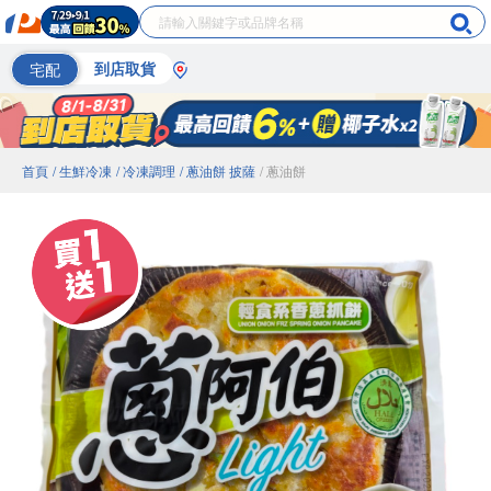
宅配
到店取貨
首頁
/ 生鮮冷凍
/ 冷凍調理
/ 蔥油餅 披薩
/ 蔥油餅