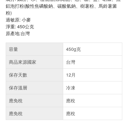
鋁泡打粉(酸性焦磷酸鈉、碳酸氫鈉、樹薯粉、馬鈴薯澱
粉)
過敏原: 小麥
淨重: 450公克
原產地:台灣
容量
450g克
商品來源國家
台灣
保存天數
12月
保存溫層
冷凍
應免稅
應稅
應免稅
應稅
偏遠地區配送