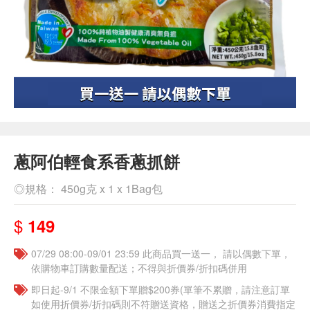
蔥阿伯輕食系香蔥抓餅
◎規格： 450g克 x 1 x 1Bag包
$
149
07/29 08:00-09/01 23:59 此商品買一送一， 請以偶數下單，
依購物車訂購數量配送；不得與折價券/折扣碼併用
即日起-9/1 不限金額下單贈$200券(單筆不累贈，請注意訂單
如使用折價券/折扣碼則不符贈送資格，贈送之折價券消費指定