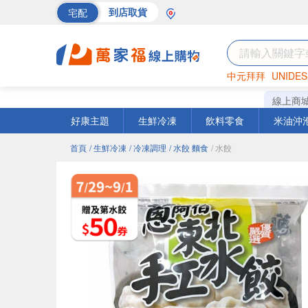
宅配
到店取貨
中元拜拜
UNIDES
海苔
巧克力
罐頭
線上商
好康主題
生鮮冷凍
飲料零食
米油沖
首頁
/ 生鮮冷凍
/ 冷凍調理
/ 水餃 麵食
/ 水餃