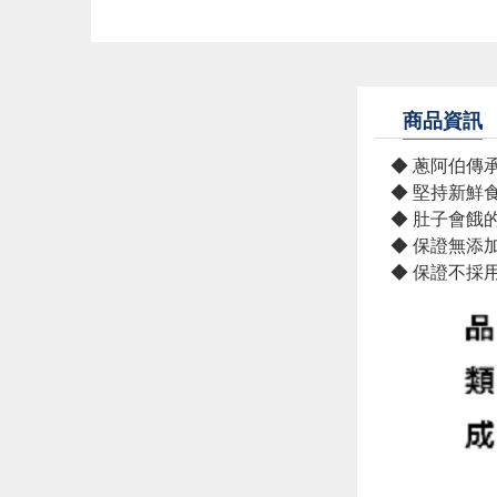
商品資訊
◆ 蔥阿伯傳
◆ 堅持新鮮
◆ 肚子會餓
◆ 保證無添
◆ 保證不採