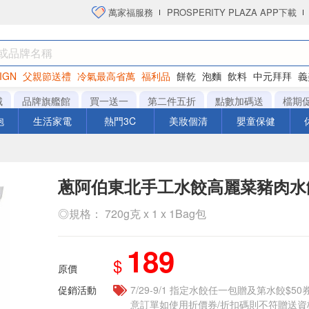
萬家福服務
PROSPERITY PLAZA APP下載
IGN
父親節送禮
冷氣最高省萬
福利品
餅乾
泡麵
飲料
中元拜拜
義
衛生紙
城
品牌旗艦館
買一送一
第二件五折
點數加碼送
檔期
泡
生活家電
熱門3C
美妝個清
嬰童保健
蔥阿伯東北手工水餃高麗菜豬肉水
◎規格： 720g克 x 1 x 1Bag包
189
$
原價
促銷活動
7/29-9/1 指定水餃任一包贈及第水餃$5
意訂單如使用折價券/折扣碼則不符贈送