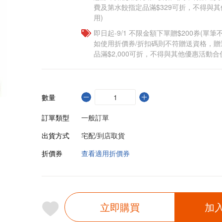
費及第水餃指定品滿$329可折，不得與
用)
即日起-9/1 不限金額下單贈$200券(單
如使用折價券/折扣碼則不符贈送資格，
品滿$2,000可折，不得與其他優惠活動合
數量
訂單類型
一般訂單
出貨方式
宅配/到店取貨
折價券
查看適用折價券
立即購買
加