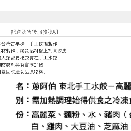
配送及售後服務說明
承台灣古早味，手工揉捏製作
食材製作，爆漿餡料配上扎實餃皮
的人類都要吃餃實在手工水餃
加防腐劑與有害添加物
用基因改造食品原物料。