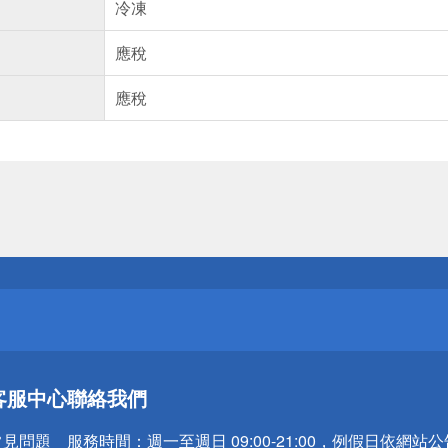
冷凍
應稅
應稅
送
請小心！
送
客服中心
聯絡我們
請小心！
常見問題
服務時間：
週一至週日 09:00-21:00，例假日依網站