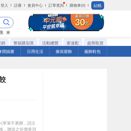
結帳
登入
註冊
會員中心
訂單查詢
購物車(0)
美
米
促銷
整箱購划算
活動總覽
家速配
超商取貨
休閒娛樂
日用生活
傢俱寢飾
服飾鞋包
餃
0券(單筆不累贈，請注
資格，贈送之折價券消