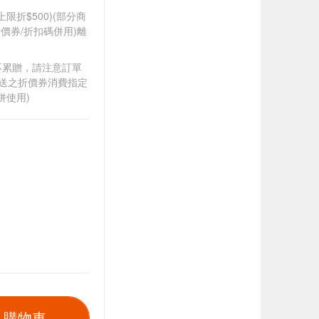
筆上限折$500)(部分商
價券/折扣碼併用)離
筆不累贈，請注意訂單
贈送之折價券消費指定
併使用)
入購物車