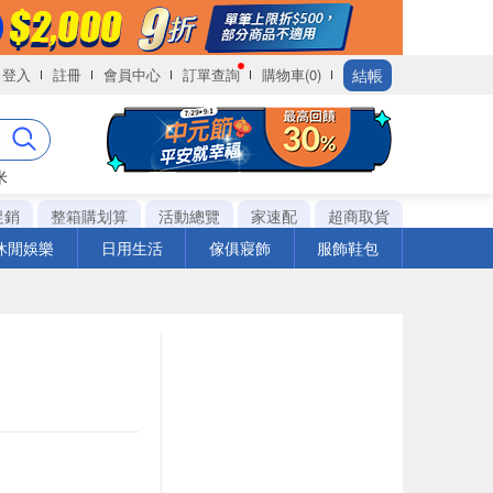
結帳
登入
註冊
會員中心
訂單查詢
購物車(0)
米
促銷
整箱購划算
活動總覽
家速配
超商取貨
休閒娛樂
日用生活
傢俱寢飾
服飾鞋包