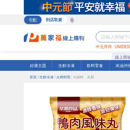
宅配
到店取貨
中元拜拜
UNIDES
巧克力
罐頭
咖啡
線上商
好康主題
生鮮冷凍
飲料零食
米油沖
首頁
/ 生鮮冷凍
/ 火烤料理
/ 火鍋料．丸類