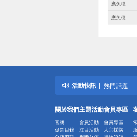
應免稅
應免稅
偏遠地區配
詐騙網頁！
得獎公告
活動快訊
熱門話題
銀行優惠
偏遠地區配
關於我們
主題活動
會員專區
詐騙網頁！
官網
會員活動
會員專區
促銷目錄
注目活動
大宗採購
分店資訊
得獎公佈
購物須知