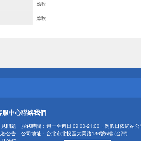
應稅
應稅
送
請小心！
送
客服中心
聯絡我們
請小心！
常見問題
服務時間：
週一至週日 09:00-21:00，例假日依網站
服務公告
公司地址：
台北市北投區大業路136號5樓 (台灣)
意見信箱