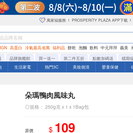
萬家福服務
PROSPERITY PLAZA APP下載
IGN
高蛋白
冷氣最高省萬
福利品
餅乾
泡麵
飲料
中元拜拜
義美
海苔
城
品牌旗艦館
買一送一
第二件五折
點數加碼送
檔期
泡
生活家電
熱門3C
美妝個清
嬰童保健
朵瑪鴨肉風味丸
◎規格： 250g克 x 1 x 1Bag包
109
$
原價