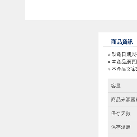
商品資訊
※ 製造日期
※ 本產品網
※ 本產品文
容量
商品來源國
保存天數
保存溫層