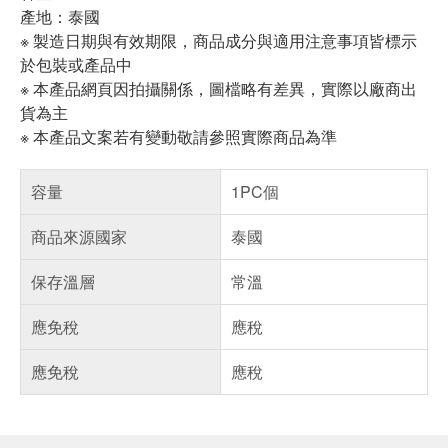
產地：泰國
※ 製造日期與有效期限，商品成分與適用注意事項皆標示
於包裝或產品中
※ 本產品網頁因拍攝關係，圖檔略有差異，實際以廠商出
貨為主
※ 本產品文案若有變動敬請參照實際商品為準
容量
1PC個
商品來源國家
泰國
保存溫層
常溫
應免稅
應稅
應免稅
應稅
偏遠地區配送
詐騙網頁！請小心！