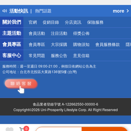
得獎公告
活動快訊
more
熱門話題
銀行優惠
關於我們
官網
促銷目錄
分店資訊
保險服務
偏遠地區配送
詐騙網頁！請小心！
主題活動
會員活動
注目活動
得獎公佈
會員專區
會員專區
大宗採購
購物須知
會員服務條款
隱
客服中心
常見問題
服務公告
意見信箱
服務時間：
週一至週日 09:00-21:00，例假日依網站公告為主
公司地址：
台北市北投區大業路136號5樓 (台灣)
食品業者登錄字號 A-122662550-00000-6
Copyright©2026 Uni-Prosperity Lifestyle Corp. All Right Reserved
0