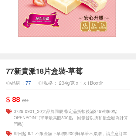
77新貴派18片盒裝-草莓
◎品牌：
77
◎規格： 234g克 x 1 x 1Box盒
$
88
$94
0729-0901_30大品牌同慶 指定品折扣後滿$499贈60點
OPENPOINT(單筆最高贈300點，回饋皆以折扣後金額為計算
門檻)
即日起-9/1 不限金額下單贈$200券(單筆不累贈，請注意訂單