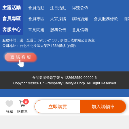
詐騙網頁！請小心！
主題活動
會員活動
注目活動
得獎公佈
會員專區
會員專區
大宗採購
購物須知
會員服務條款
隱
客服中心
常見問題
服務公告
意見信箱
服務時間：
週一至週日 09:00-21:00，例假日依網站公告為主
公司地址：
台北市北投區大業路136號5樓 (台灣)
食品業者登錄字號 A-122662550-00000-6
Copyright©2026 Uni-Prosperity Lifestyle Corp. All Right Reserved
0
立即購買
加入購物車
收藏
購物車