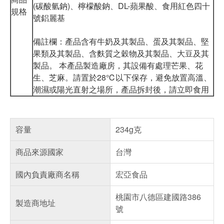
(碳酸氫鈉)、檸檬酸鈉、DL-蘋果酸、食用紅色四十
規格
號鋁麗基
備註欄：產品含有牛奶及其製品、蛋及其製品、堅
果類及其製品、含麩質之穀物及其製品、大豆及其
製品。 本產品製造廠房，其設備有處理芒果、花
生、芝麻。請置於28℃以下保存，避免放置高溫、
潮濕或陽光直射之場所，產品拆封後，請立即食用
容量
234g克
商品來源國家
台灣
國內負責廠商名稱
宏亞食品
桃園市八德區建國路386
製造商地址
號