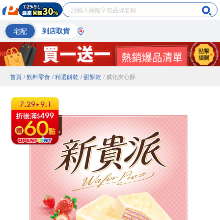
宅配
到店取貨
首頁
/ 飲料零食
/ 精選餅乾
/ 甜餅乾
/ 威化夾心酥