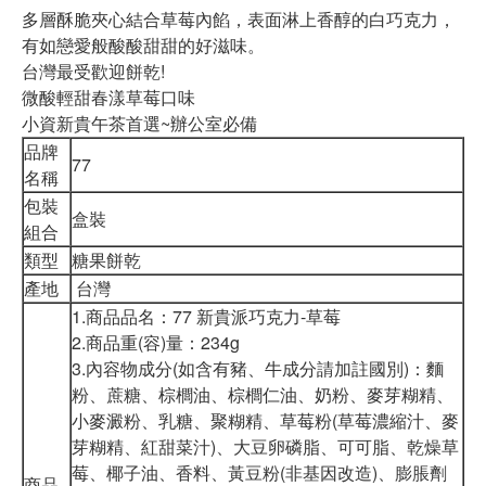
多層酥脆夾心結合草莓內餡，表面淋上香醇的白巧克力，
有如戀愛般酸酸甜甜的好滋味。
台灣最受歡迎餅乾!
微酸輕甜春漾草莓口味
小資新貴午茶首選~辦公室必備
品牌
77
名稱
包裝
盒裝
組合
類型
糖果餅乾
產地
台灣
1.商品品名：77 新貴派巧克力-草莓
2.商品重(容)量：234g
3.內容物成分(如含有豬、牛成分請加註國別)：麵
粉、蔗糖、棕櫚油、棕櫚仁油、奶粉、麥芽糊精、
小麥澱粉、乳糖、聚糊精、草莓粉(草莓濃縮汁、麥
芽糊精、紅甜菜汁)、大豆卵磷脂、可可脂、乾燥草
莓、椰子油、香料、黃豆粉(非基因改造)、膨脹劑
商品