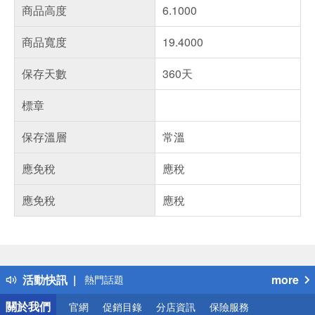
商品高度
6.1000
商品寬度
19.4000
保存天數
360天
標章
保存溫層
常溫
應免稅
應稅
應免稅
應稅
偏遠地區配送
詐騙網頁！請小心！
得獎公告
活動快訊
more
熱門話題
銀行優惠
關於我們
官網
促銷目錄
分店資訊
保險服務
偏遠地區配送