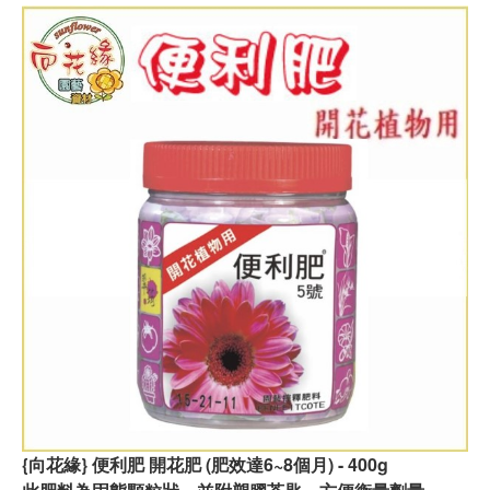
{向花緣} 便利肥 開花肥 (肥效達6~8個月) - 400g