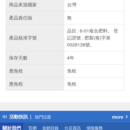
商品來源國家
台灣
產品責任險
無
品目 : 6-01複合肥料。 登
產品核准字號
記證號 : 肥製(複)字第
0028138號。
保存天數
4年
應免稅
免稅
應免稅
免稅
偏遠地區配送
詐騙網頁！請小心！
得獎公告
活動快訊
more
熱門話題
銀行優惠
關於我們
官網
促銷目錄
分店資訊
保險服務
偏遠地區配送