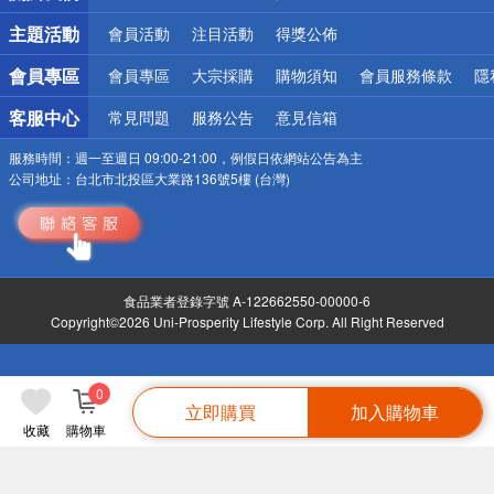
詐騙網頁！請小心！
主題活動
會員活動
注目活動
得獎公佈
會員專區
會員專區
大宗採購
購物須知
會員服務條款
隱
客服中心
常見問題
服務公告
意見信箱
服務時間：
週一至週日 09:00-21:00，例假日依網站公告為主
公司地址：
台北市北投區大業路136號5樓 (台灣)
食品業者登錄字號 A-122662550-00000-6
Copyright©2026 Uni-Prosperity Lifestyle Corp. All Right Reserved
0
立即購買
加入購物車
收藏
購物車