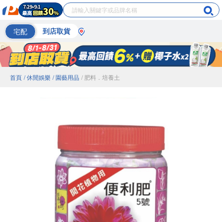
宅配
到店取貨
首頁
/ 休閒娛樂
/ 園藝用品
/ 肥料．培養土