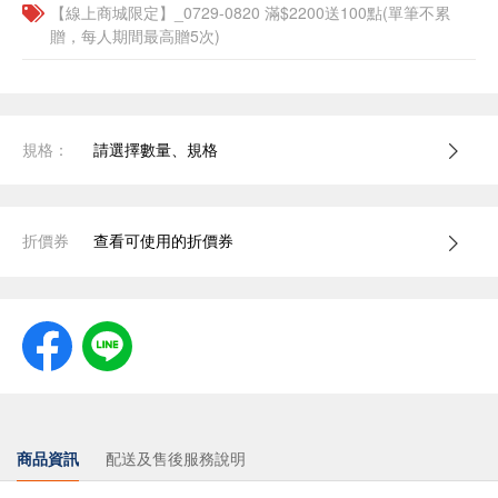
【線上商城限定】_0729-0820 滿$2200送100點(單筆不累
贈，每人期間最高贈5次)
規格：
請選擇數量、規格
折價券
查看可使用的折價券
商品資訊
配送及售後服務說明