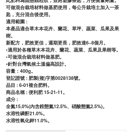
此肥料為固態顆粒狀，並附塑膠茶匙，方便衡量劑量。
可做混合栽培材料做基肥使用，每公升栽培土加入一茶
匙，充分混合後使用。
適用範圍 :
本產品適合草木本花卉、蘭花、草坪、蔬菜、瓜果及果
樹。
新配方，肥效更佳，週期更長，肥效達6~8個月。
•適用於各種草木本花卉、蘭花、蔬菜、瓜果及果樹等。
•可做混合栽培材料做基肥。
•針對台灣氣候土溫偏高設計。
容量：400g。
登記證號 : 肥製(複)字第0028138號。
品目 : 6-01複合肥料。
商品名稱 : 便利肥 15-21-11。
成分 :
全氮15.0%(內含銨態氮12.5%、硝酸態氮2.5%)。
水溶性磷酐21.0%。
水溶性氧化鉀11.0%。