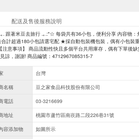
配送及售後服務說明
 .｡. 跟著米豆去旅行 .｡.:*☆ 每袋共有36小包，便利分享 
裝合計超過180小包請選宅配 ★採自動包裝機包裝，偶有小包
 【注意事項】 商品流動性快且多個平台共用庫存，偶有下單後
，謝謝! 商品編號：4712967085315-7
家
台灣
商名稱
豆之家食品科技股份有限公司
商電話
03-3216699
商地址
桃園市蘆竹區南崁路二段226巷31號
內容添加物
如圖所示