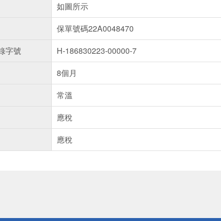
如圖所示
保單號碼22A0048470
錄字號
H-186830223-00000-7
8個月
常溫
應稅
應稅
送