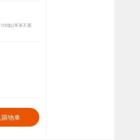
送100點(單筆不累
入購物車