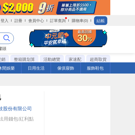
結帳
登入
註冊
會員中心
訂單查詢
購物車(0)
罐頭
促銷
整箱購划算
活動總覽
家速配
超商取貨
休閒娛樂
日用生活
傢俱寢飾
服飾鞋包
包
技股份有限公司
法用錢包/紅利點