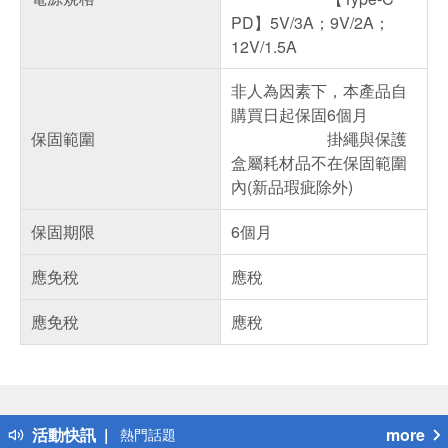
PD】5V/3A；9V/2A；
12V/1.5A
非人為因素下，本產品自
購買日起保固6個月
保固範圍
掛繩與保護
盒屬耗材品不在保固範圍
內(新品瑕疵除外)
保固期限
6個月
應免稅
應稅
應免稅
應稅
偏遠地區配送
詐騙網頁！請小心！
得獎公告
活動快訊
more
熱門話題