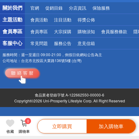
銀行優惠
關於我們
官網
促銷目錄
分店資訊
保險服務
偏遠地區配送
詐騙網頁！請小心！
主題活動
會員活動
注目活動
得獎公佈
會員專區
會員專區
大宗採購
購物須知
會員服務條款
隱
客服中心
常見問題
服務公告
意見信箱
服務時間：
週一至週日 09:00-21:00，例假日依網站公告為主
公司地址：
台北市北投區大業路136號5樓 (台灣)
食品業者登錄字號 A-122662550-00000-6
Copyright©2026 Uni-Prosperity Lifestyle Corp. All Right Reserved
0
立即購買
加入購物車
收藏
購物車