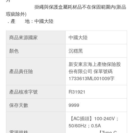
掛繩與保護盒屬耗材品不在保固範圍內(新品
瑕疵除外)
．產 地：中國大陸
商品來源國家
中國大陸
顏色
沉穩黑
新安東京海上產物保險股
產品責任險
份有限公司 保單號碼
1733613ML001009字
產品核准字號
R31921
保存天數
9999
【AC插頭】100-240V；
50/60Hz；0.5A
電源規格
【Type-C