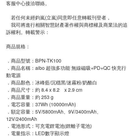
客服中心接洽聯絡。
若任何未經鈞嵐(立嵐)同意即任意轉載刊登者，
我司將進行相關智慧財產著作權與商標權及商業法的追
訴權利。轉載警示：
商品規格：
．商品型號：BPN-TK100
．商品名稱：aibo 超強多功能 無線磁吸+PD+QC 快充行
動電源
．商品顏色：冰峰藍/沉穩黑/迷霧粉/奶酪白
．商品尺寸：約 8.4 x 8.2 x 2.9 cm
．商品重量：約 253 g
．電芯容量：37Wh (10000mAh)
．額定容量：5V/5800mAh、9V/3400mAh、
12V/2400mAh
．電池形式：可充電鋰電池(鋰離子電池)
．電量指示：LED數字顯示燈