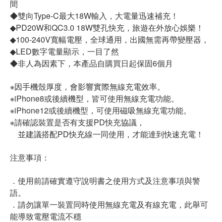
間
◆雙向Type-C最大18W輸入，大電量迅速補充！
◆PD20W和QC3.0 18W雙孔快充，旅遊在外放心娛樂！
◆100-240V寬幅電壓，全球通用，出國無需再帶變壓器，
◆LED數字電量顯示，一目了然
◆非人為因素下，本產品自購買日起保固6個月
※因手機殼厚度，會影響實際無線充電效率。
※iPhone8或後續機型，皆可使用無線充電功能。
※iPhone12或後續機型，可使用磁吸無線充電功能。
※請確認裝置是否有支援PD快充協議，
並建議搭配PD快充線一同使用，才能達到快速充電！
注意事項：
．使用前請確實遵守說明書之使用方式及注意事項與警
語。
．請勿讓單一裝置同時使用無線充電及有線充電，此舉可
能導致電壓電流不穩