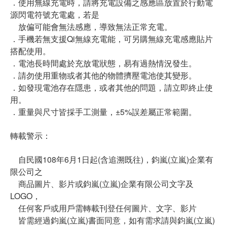
．使用無線充電時，請將充電設備之感應區放置於行動電
源閃電符號充電處，若是
放偏可能會無法感應，導致無法正常充電。
．手機若無支援Qi無線充電能，可另購無線充電感應貼片
搭配使用。
．電池長時間處於充放電狀態，易有過熱情況發生。
．請勿使用重物或者其他的物體擠壓電池使其變形。
．如發現電池存在隱患，或者其他的問題，請立即終止使
用。
．重量與尺寸皆採手工測量，±5%誤差屬正常範圍。
轉載警示：
自民國108年6月1日起(含追溯既往)，鈞嵐(立嵐)企業有
限公司之
商品圖片、影片或鈞嵐(立嵐)企業有限公司文字及
LOGO，
任何客戶或用戶需轉載刊登任何圖片、文字、影片
皆需經過鈞嵐(立嵐)書面同意，如有需求請與鈞嵐(立嵐)