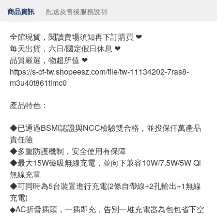
商品資訊
配送及售後服務說明
全館現貨，閱讀賣場須知再下訂購買 ❤
每天出貨，六日/國定假日休息 ❤
品質嚴選，物超所值 ❤
https://s-cf-tw.shopeesz.com/file/tw-11134202-7ras8-
m3u40t861tlmc0
產品特色：
◆已通過BSMI認證與NCC檢驗雙合格，並投保仟萬產品
責任險
◆多重防護機制，安全使用有保障
◆最大15W磁吸無線充電，並向下兼容10W/7.5W/5W Qi
無線充電
◆可同時為5台裝置進行充電(2條自帶線+2孔輸出+1無線
充電)
◆AC折疊插頭，一插即充，告別一堆充電器為包包省下空