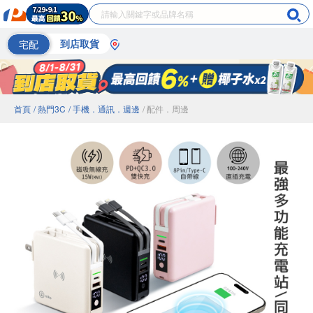
宅配
到店取貨
首頁
/ 熱門3C
/ 手機．通訊．週邊
/ 配件．周邊