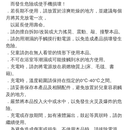
而發生危險或使手機損壞！
．若長期不使用，請放置於涼爽乾燥的地方，並建議每個
月將其充放電一次，
以延長使用壽命。
．請勿擅自拆卸/改裝或大力搖晃、震動、敲、撞擊本品。
．請勿用潮濕的手觸摸行動電源，以免造成產品損壞發生
危險。
．兒童請勿在無人看管的情形下使用本品。
．不可在浴室等潮濕或可能接觸到水的地方使用。
．充電時，請勿將電源放在易燃物質上(床、毛毯、書
籍)。
．充電時，溫度範圍請保持在指定的0℃-40℃之間。
．請妥善保存本產品及相關配件，避免放置於兒童容易觸
及的地方。
．嚴禁將本品投入火中或水中，以免發生火災及爆炸的危
險。
．充電或存放期間，如有液體漏出，鼓起等異狀時，請勿
繼續使用。
．為避免造成傷害或損失，不使用本品時，請拔除電源