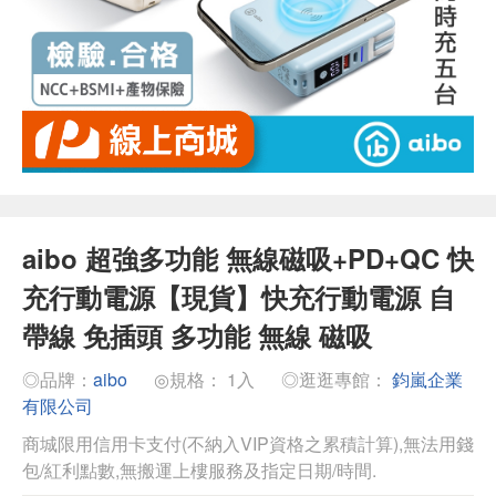
aibo 超強多功能 無線磁吸+PD+QC 快
充行動電源【現貨】快充行動電源 自
帶線 免插頭 多功能 無線 磁吸
◎品牌：
aibo
◎規格： 1入
◎逛逛專館：
鈞嵐企業
有限公司
商城限用信用卡支付(不納入VIP資格之累積計算),無法用錢
包/紅利點數,無搬運上樓服務及指定日期/時間.