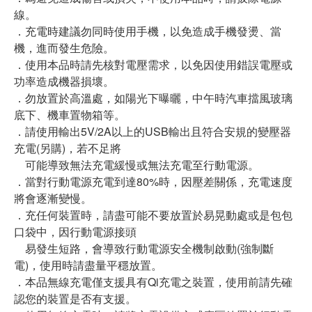
線。
．充電時建議勿同時使用手機，以免造成手機發燙、當
機，進而發生危險。
．使用本品時請先核對電壓需求，以免因使用錯誤電壓或
功率造成機器損壞。
．勿放置於高溫處，如陽光下曝曬，中午時汽車擋風玻璃
底下、機車置物箱等。
．請使用輸出5V/2A以上的USB輸出且符合安規的變壓器
充電(另購)，若不足將
可能導致無法充電緩慢或無法充電至行動電源。
．當對行動電源充電到達80%時，因壓差關係，充電速度
將會逐漸變慢。
．充任何裝置時，請盡可能不要放置於易晃動處或是包包
口袋中，因行動電源接頭
易發生短路，會導致行動電源安全機制啟動(強制斷
電)，使用時請盡量平穩放置。
．本品無線充電僅支援具有Qi充電之裝置，使用前請先確
認您的裝置是否有支援。