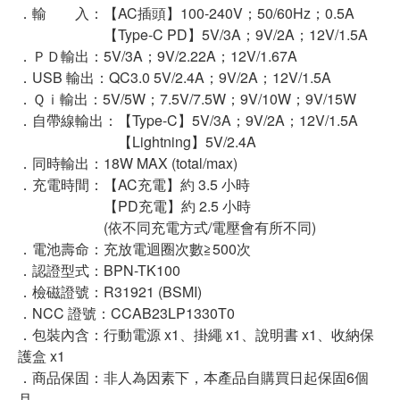
．輸 入：【AC插頭】100-240V；50/60Hz；0.5A
【Type-C PD】5V/3A；9V/2A；12V/1.5A
．ＰＤ輸出：5V/3A；9V/2.22A；12V/1.67A
．USB 輸出：QC3.0 5V/2.4A；9V/2A；12V/1.5A
．Ｑｉ輸出：5V/5W；7.5V/7.5W；9V/10W；9V/15W
．自帶線輸出：【Type-C】5V/3A；9V/2A；12V/1.5A
【Lightning】5V/2.4A
．同時輸出：18W MAX (total/max)
．充電時間：【AC充電】約 3.5 小時
【PD充電】約 2.5 小時
(依不同充電方式/電壓會有所不同)
．電池壽命：充放電迴圈次數≧500次
．認證型式：BPN-TK100
．檢磁證號：R31921 (BSMI)
．NCC 證號：CCAB23LP1330T0
．包裝內含：行動電源 x1、掛繩 x1、說明書 x1、收納保
護盒 x1
．商品保固：非人為因素下，本產品自購買日起保固6個
月