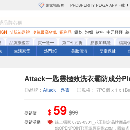
萬家福服務
PROSPERITY PLAZA APP下載
IGN
父親節送禮
冷氣最高省萬
福利品
餅乾
泡麵
飲料
中元拜拜
義
衛生紙
城
品牌旗艦館
買一送一
第二件五折
點數加碼送
檔期
泡
生活家電
熱門3C
美妝個清
嬰童保健
Attack一匙靈極效洗衣霸防成分Plu
◎品牌：
Attack一匙靈
◎規格： 7PC個 x 1 x 1B
59
$
$99
促銷價
促銷活動
線上獨家 0729-0901_花王指定品牌商品
點OPENPOINT(單筆最高贈20點，回