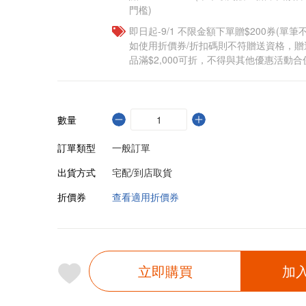
門檻)
即日起-9/1 不限金額下單贈$200券(單
如使用折價券/折扣碼則不符贈送資格，
品滿$2,000可折，不得與其他優惠活動合
數量
訂單類型
一般訂單
出貨方式
宅配/到店取貨
折價券
查看適用折價券
立即購買
加