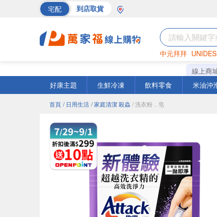
宅配
到店取貨
中元拜拜
UNIDES
海苔
巧克力
罐頭
線上商
好康主題
生鮮冷凍
飲料零食
米油沖
首頁
/ 日用生活
/ 家庭清潔 殺蟲
/ 洗衣粉．皂