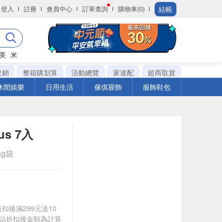
結帳
登入
註冊
會員中心
訂單查詢
購物車(0)
美
米
促銷
整箱購划算
活動總覽
家速配
超商取貨
休閒娛樂
日用生活
傢俱寢飾
服飾鞋包
s 7入
ag袋
折扣後滿299元送10
饋皆以折扣後金額為計算