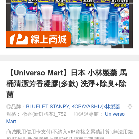
【Universo Mart】日本 小林製藥 馬
桶清潔芳香凝膠(多款) 洗淨+除臭+除
菌
◎品牌：
BLUELET STANPY, KOBAYASHI 小林製藥
◎
規格： 微香(新鮮棉花)_752
◎逛逛專館：
Universo
Mart
商城限用信用卡支付(不納入VIP資格之累積計算),無法用錢
包/紅利點數,無搬運上樓服務及指定日期/時間.