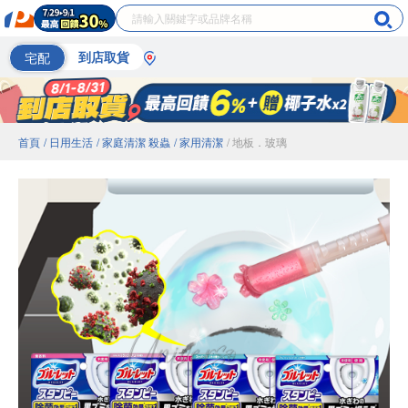
宅配
到店取貨
首頁
/ 日用生活
/ 家庭清潔 殺蟲
/ 家用清潔
/ 地板．玻璃