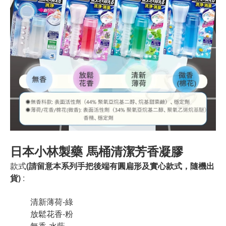
日本小林製藥 馬桶清潔芳香凝膠
款式
(請留意本系列手把後端有圓扁形及實心款式，隨機出
貨)
:
清新薄荷-綠
放鬆花香-粉
無香-水藍