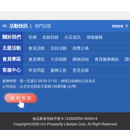
偏遠地區配送
詐騙網頁！請小心！
得獎公告
活動快訊
more
熱門話題
銀行優惠
關於我們
官網
促銷目錄
分店資訊
保險服務
偏遠地區配送
詐騙網頁！請小心！
主題活動
會員活動
注目活動
得獎公佈
會員專區
會員專區
大宗採購
購物須知
會員服務條款
隱
客服中心
常見問題
服務公告
意見信箱
服務時間：
週一至週日 09:00-21:00，例假日依網站公告為主
公司地址：
台北市北投區大業路136號5樓 (台灣)
食品業者登錄字號 A-122662550-00000-6
Copyright©2026 Uni-Prosperity Lifestyle Corp. All Right Reserved