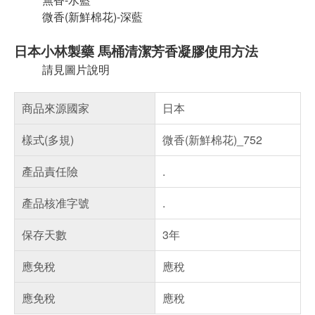
微香(新鮮棉花)-深藍
日本小林製藥 馬桶清潔芳香凝膠使用方法
請見圖片說明
商品來源國家
日本
樣式(多規)
微香(新鮮棉花)_752
產品責任險
.
產品核准字號
.
保存天數
3年
應免稅
應稅
應免稅
應稅