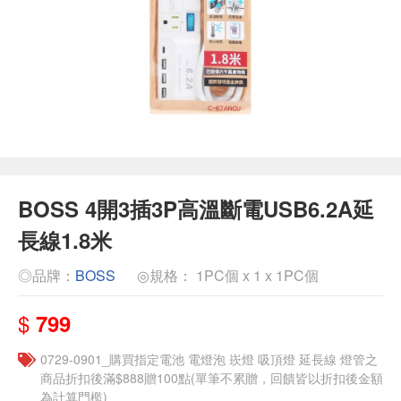
BOSS 4開3插3P高溫斷電USB6.2A延
長線1.8米
◎品牌：
BOSS
◎規格： 1PC個 x 1 x 1PC個
$
799
0729-0901_購買指定電池 電燈泡 崁燈 吸頂燈 延長線 燈管之
商品折扣後滿$888贈100點(單筆不累贈，回饋皆以折扣後金額
為計算門檻)