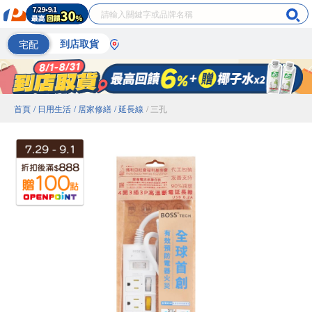
宅配
到店取貨
首頁
/ 日用生活
/ 居家修繕
/ 延長線
/ 三孔