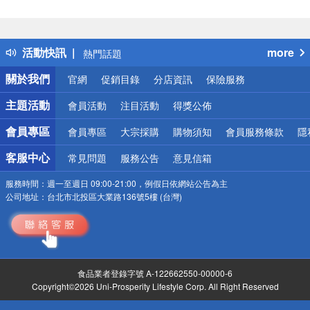
偏遠地區配送
詐騙網頁！請小心！
得獎公告
活動快訊
more
熱門話題
銀行優惠
關於我們
官網
促銷目錄
分店資訊
保險服務
偏遠地區配送
詐騙網頁！請小心！
主題活動
會員活動
注目活動
得獎公佈
會員專區
會員專區
大宗採購
購物須知
會員服務條款
隱
客服中心
常見問題
服務公告
意見信箱
服務時間：
週一至週日 09:00-21:00，例假日依網站公告為主
公司地址：
台北市北投區大業路136號5樓 (台灣)
食品業者登錄字號 A-122662550-00000-6
Copyright©2026 Uni-Prosperity Lifestyle Corp. All Right Reserved