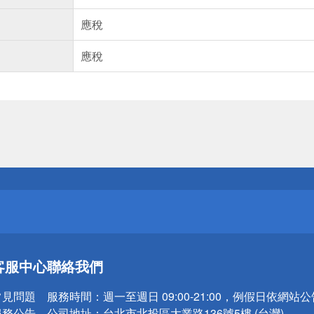
應稅
應稅
送
請小心！
送
客服中心
聯絡我們
請小心！
常見問題
服務時間：
週一至週日 09:00-21:00，例假日依網站
服務公告
公司地址：
台北市北投區大業路136號5樓 (台灣)