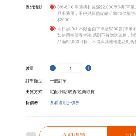
促銷活動
8/8-8/10 單筆折扣後滿$2,000享9折(單
品不適用，不得與其他促銷活動/加價購/折
$2000
即日起-9/1 不限金額下單贈$200券(單
如使用折價券/折扣碼則不符贈送資格，
品滿$2,000可折，不得與其他優惠活動合
數量
訂單類型
一般訂單
出貨方式
宅配/到店取貨/超商取貨
折價券
查看適用折價券
立即購買
加