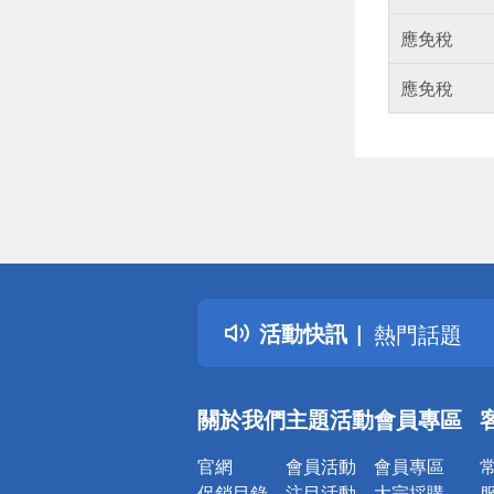
應免稅
應免稅
偏遠地區配
詐騙網頁！
得獎公告
活動快訊
熱門話題
銀行優惠
偏遠地區配
關於我們
主題活動
會員專區
詐騙網頁！
官網
會員活動
會員專區
促銷目錄
注目活動
大宗採購