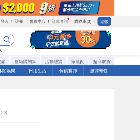
結帳
登入
註冊
會員中心
訂單查詢
購物車(0)
米
促銷
整箱購划算
活動總覽
家速配
超商取貨
休閒娛樂
日用生活
傢俱寢飾
服飾鞋包
PC包