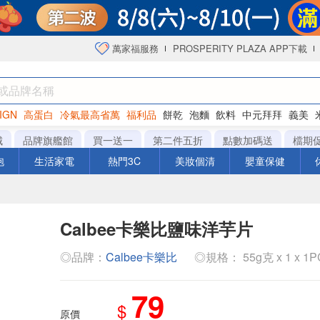
萬家福服務
PROSPERITY PLAZA APP下載
IGN
高蛋白
冷氣最高省萬
福利品
餅乾
泡麵
飲料
中元拜拜
義美
海苔
城
品牌旗艦館
買一送一
第二件五折
點數加碼送
檔期
泡
生活家電
熱門3C
美妝個清
嬰童保健
Calbee卡樂比鹽味洋芋片
◎品牌：
Calbee卡樂比
◎規格： 55g克 x 1 x 1
79
$
原價