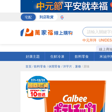
宅配
到店取貨
中元拜拜
UNIDES
巧克力
罐頭
咖啡
線上商
好康主題
生鮮冷凍
飲料零食
米油沖
首頁
/ 飲料零食
/ 休閒零食
/ 洋芋片．薯條
/ 原味