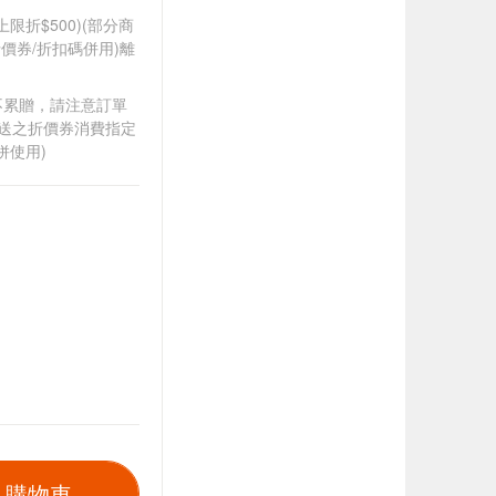
筆上限折$500)(部分商
價券/折扣碼併用)離
筆不累贈，請注意訂單
贈送之折價券消費指定
併使用)
入購物車