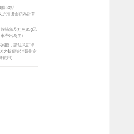
9贈50點
饋皆以折扣後金額為計算
A金罐鮪魚及鮭魚85g乙
車帶出為主)
筆不累贈，請注意訂單
贈送之折價券消費指定
併使用)