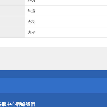
常溫
應稅
應稅
送
請小心！
送
客服中心
聯絡我們
請小心！