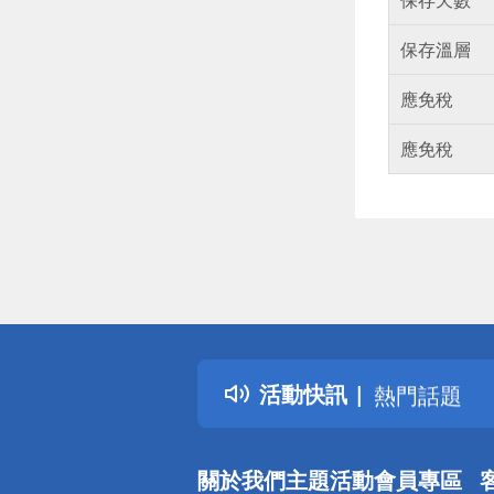
保存溫層
應免稅
應免稅
偏遠地區配
詐騙網頁！
得獎公告
活動快訊
熱門話題
銀行優惠
偏遠地區配
關於我們
主題活動
會員專區
詐騙網頁！