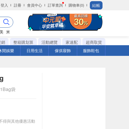
結帳
登入
註冊
會員中心
訂單查詢
購物車(0)
美
米
促銷
整箱購划算
活動總覽
家速配
超商取貨
休閒娛樂
日用生活
傢俱寢飾
服飾鞋包
g
 1Bag袋
30(不得與其他優惠活動