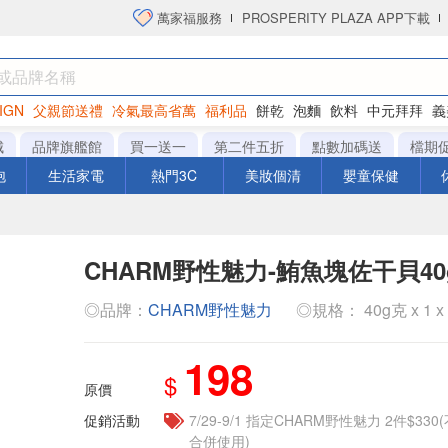
萬家福服務
PROSPERITY PLAZA APP下載
IGN
父親節送禮
冷氣最高省萬
福利品
餅乾
泡麵
飲料
中元拜拜
義
洋芋片
城
品牌旗艦館
買一送一
第二件五折
點數加碼送
檔期
泡
生活家電
熱門3C
美妝個清
嬰童保健
CHARM野性魅力-鮪魚塊佐干貝40
◎品牌：
CHARM野性魅力
◎規格： 40g克 x 1 x
198
$
原價
促銷活動
7/29-9/1 指定CHARM野性魅力 2件$3
合併使用)