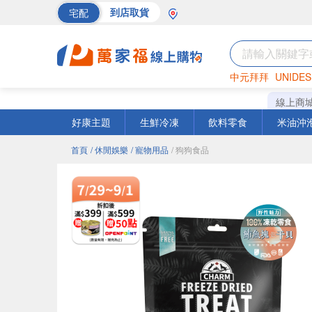
宅配
到店取貨
中元拜拜
UNIDES
巧克力
罐頭
海苔
線上商
好康主題
生鮮冷凍
飲料零食
米油沖
首頁
/ 休閒娛樂
/ 寵物用品
/ 狗狗食品