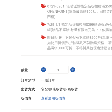
0729-0901_汪喵派對指定品折扣後滿$59
OPENPOINT(單筆最高贈150點，回
門檻)
7/29-9/1 指定品折扣後滿$399贈SHEB
罐(贈品不累贈,數量有限送完為止；依購物
即日起-9/1 不限金額下單贈$200券(單
如使用折價券/折扣碼則不符贈送資格，
品滿$2,000可折，不得與其他優惠活動合
數量
訂單類型
一般訂單
出貨方式
宅配/到店取貨/超商取貨
折價券
查看適用折價券