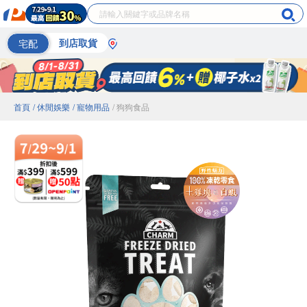
宅配
到店取貨
首頁
/ 休閒娛樂
/ 寵物用品
/ 狗狗食品