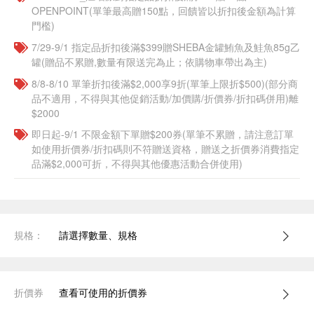
OPENPOINT(單筆最高贈150點，回饋皆以折扣後金額為計算
門檻)
7/29-9/1 指定品折扣後滿$399贈SHEBA金罐鮪魚及鮭魚85g乙
罐(贈品不累贈,數量有限送完為止；依購物車帶出為主)
8/8-8/10 單筆折扣後滿$2,000享9折(單筆上限折$500)(部分商
品不適用，不得與其他促銷活動/加價購/折價券/折扣碼併用)離
$2000
即日起-9/1 不限金額下單贈$200券(單筆不累贈，請注意訂單
如使用折價券/折扣碼則不符贈送資格，贈送之折價券消費指定
品滿$2,000可折，不得與其他優惠活動合併使用)
規格：
請選擇數量、規格
折價券
查看可使用的折價券