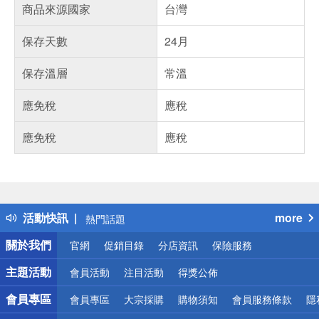
商品來源國家
台灣
保存天數
24月
保存溫層
常溫
應免稅
應稅
應免稅
應稅
偏遠地區配送
詐騙網頁！請小心！
得獎公告
活動快訊
more
熱門話題
銀行優惠
關於我們
官網
促銷目錄
分店資訊
保險服務
偏遠地區配送
詐騙網頁！請小心！
主題活動
會員活動
注目活動
得獎公佈
會員專區
會員專區
大宗採購
購物須知
會員服務條款
隱