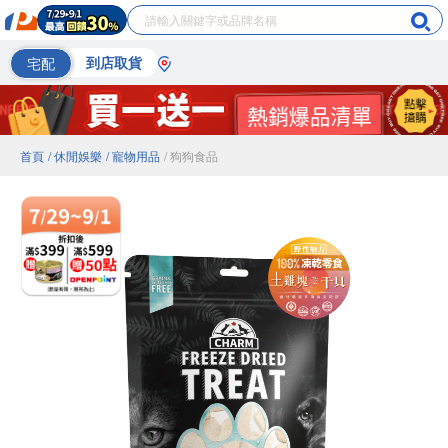
宅配
到店取貨
首頁
/ 休閒娛樂
/ 寵物用品
/ 狗狗食品