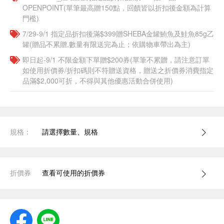
OPENPOINT(單筆最高贈150點，回饋皆以折扣後金額為計算
門檻)
7/29-9/1 指定品折扣後滿$399贈SHEBA金罐鮪魚及鮭魚85g乙
罐(贈品不累贈,數量有限送完為止；依購物車帶出為主)
即日起-9/1 不限金額下單贈$200券(單筆不累贈，請注意訂單
如使用折價券/折扣碼則不符贈送資格，贈送之折價券消費指定
品滿$2,000可折，不得與其他優惠活動合併使用)
規格：
請選擇數量、規格
折價券
查看可使用的折價券