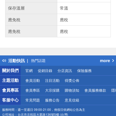
保存溫層
常溫
應免稅
應稅
應免稅
應稅
偏遠地區配送
詐騙網頁！請小心！
得獎公告
活動快訊
more
熱門話題
銀行優惠
關於我們
官網
促銷目錄
分店資訊
保險服務
偏遠地區配送
詐騙網頁！請小心！
主題活動
會員活動
注目活動
得獎公佈
會員專區
會員專區
大宗採購
購物須知
會員服務條款
隱
客服中心
常見問題
服務公告
意見信箱
服務時間：
週一至週日 09:00-21:00，例假日依網站公告為主
公司地址：
台北市北投區大業路136號5樓 (台灣)