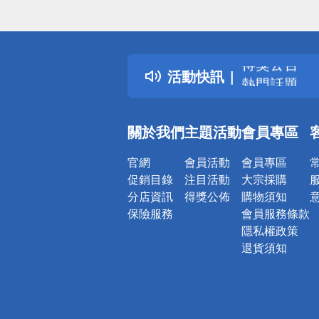
偏遠地區配
詐騙網頁！
得獎公告
活動快訊
熱門話題
銀行優惠
偏遠地區配
關於我們
主題活動
會員專區
詐騙網頁！
官網
會員活動
會員專區
促銷目錄
注目活動
大宗採購
分店資訊
得獎公佈
購物須知
保險服務
會員服務條款
隱私權政策
退貨須知