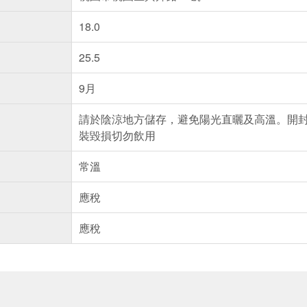
18.0
25.5
9月
請於陰涼地方儲存，避免陽光直曬及高溫。開
裝毀損切勿飲用
常溫
應稅
應稅