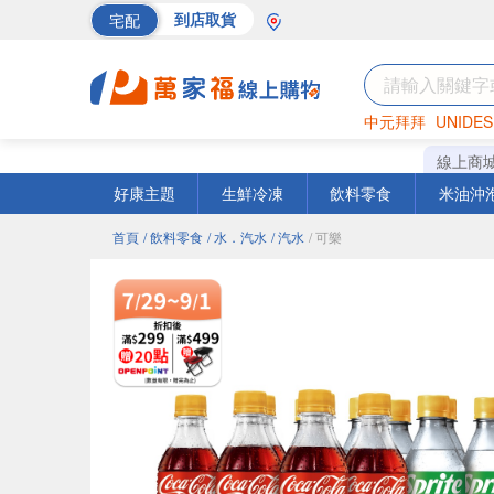
宅配
到店取貨
中元拜拜
UNIDES
巧克力
罐頭
海苔
線上商
好康主題
生鮮冷凍
飲料零食
米油沖
首頁
/ 飲料零食
/ 水．汽水
/ 汽水
/ 可樂