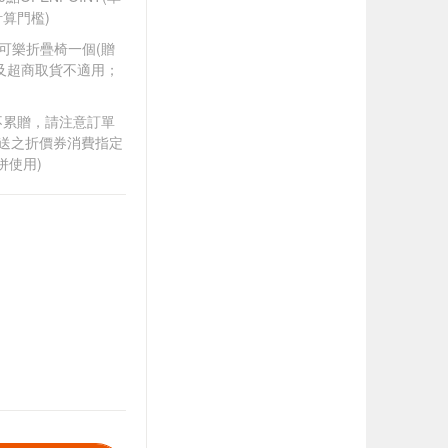
算門檻)
可口可樂折疊椅一個(贈
及超商取貨不適用；
筆不累贈，請注意訂單
贈送之折價券消費指定
併使用)