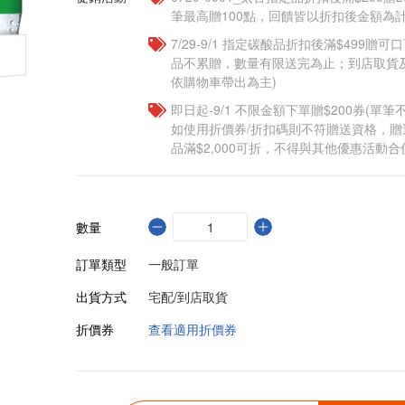
筆最高贈100點，回饋皆以折扣後金額為計
7/29-9/1 指定碳酸品折扣後滿$499贈
品不累贈，數量有限送完為止；到店取貨
依購物車帶出為主)
即日起-9/1 不限金額下單贈$200券(單
如使用折價券/折扣碼則不符贈送資格，
品滿$2,000可折，不得與其他優惠活動合
數量
訂單類型
一般訂單
出貨方式
宅配/到店取貨
折價券
查看適用折價券