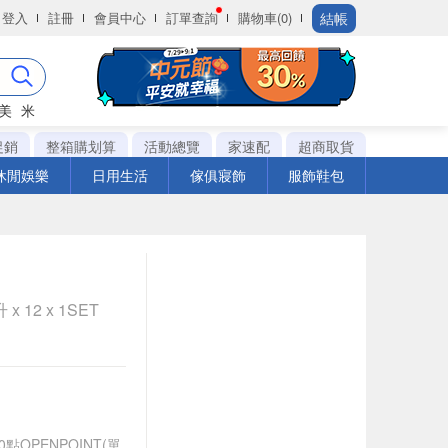
結帳
登入
註冊
會員中心
訂單查詢
購物車(0)
美
米
促銷
整箱購划算
活動總覽
家速配
超商取貨
休閒娛樂
日用生活
傢俱寢飾
服飾鞋包
x 12 x 1SET
0點OPENPOINT(單