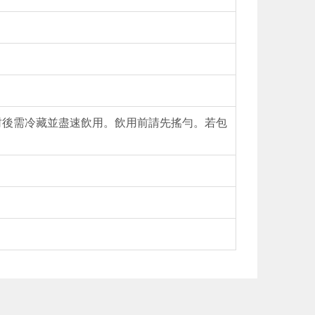
封後需冷藏並盡速飲用。飲用前請先搖勻。若包