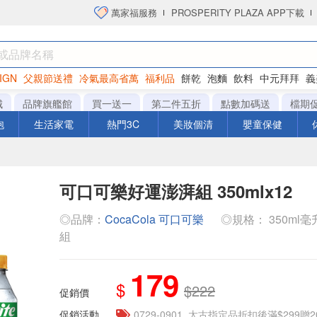
萬家福服務
PROSPERITY PLAZA APP下載
IGN
父親節送禮
冷氣最高省萬
福利品
餅乾
泡麵
飲料
中元拜拜
義
洋芋片
城
品牌旗艦館
買一送一
第二件五折
點數加碼送
檔期
泡
生活家電
熱門3C
美妝個清
嬰童保健
可口可樂好運澎湃組 350mlx12
◎品牌：
CocaCola 可口可樂
◎規格： 350ml毫升 
組
179
$
$222
促銷價
促銷活動
0729-0901_太古指定品折扣後滿$299贈2