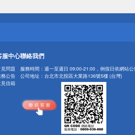
送
請小心！
送
客服中心
聯絡我們
請小心！
常見問題
服務時間：
週一至週日 09:00-21:00，例假日依網站
服務公告
公司地址：
台北市北投區大業路136號5樓 (台灣)
意見信箱