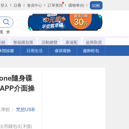
結帳
登入
註冊
會員中心
訂單查詢
購物車(0)
美
米
促銷
整箱購划算
活動總覽
家速配
超商取貨
休閒娛樂
日用生活
傢俱寢飾
服飾鞋包
phone隨身碟
相同APP介面操
逛專館：
梵想USB
法用錢包/紅利點