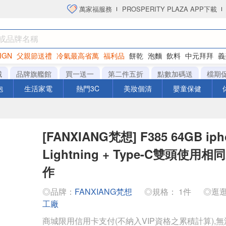
萬家福服務
PROSPERITY PLAZA APP下載
IGN
父親節送禮
冷氣最高省萬
福利品
餅乾
泡麵
飲料
中元拜拜
義
洋芋片
城
品牌旗艦館
買一送一
第二件五折
點數加碼送
檔期
泡
生活家電
熱門3C
美妝個清
嬰童保健
[FANXIANG梵想] F385 64GB i
Lightning + Type-C雙頭使用
作
◎品牌：
FANXIANG梵想
◎規格： 1件
◎逛
工廠
商城限用信用卡支付(不納入VIP資格之累積計算),無