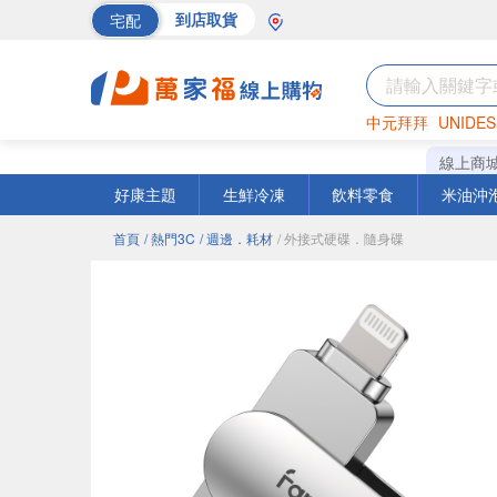
宅配
到店取貨
中元拜拜
UNIDES
巧克力
罐頭
海苔
線上商
好康主題
生鮮冷凍
飲料零食
米油沖
首頁
/ 熱門3C
/ 週邊．耗材
/ 外接式硬碟．隨身碟