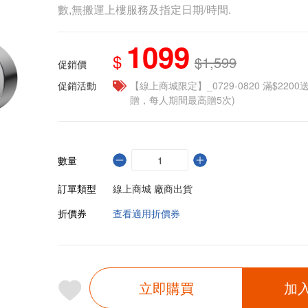
數,無搬運上樓服務及指定日期/時間.
1099
$
$1,599
促銷價
促銷活動
【線上商城限定】_0729-0820 滿$2200
贈，每人期間最高贈5次)
數量
訂單類型
線上商城 廠商出貨
折價券
查看適用折價券
立即購買
加