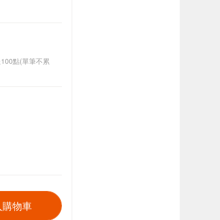
送100點(單筆不累
入購物車