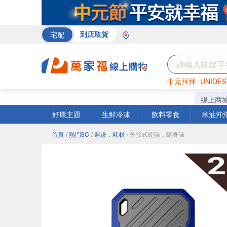
宅配
到店取貨
中元拜拜
UNIDES
巧克力
罐頭
海苔
線上商
好康主題
生鮮冷凍
飲料零食
米油沖
首頁
/ 熱門3C
/ 週邊．耗材
/ 外接式硬碟．隨身碟