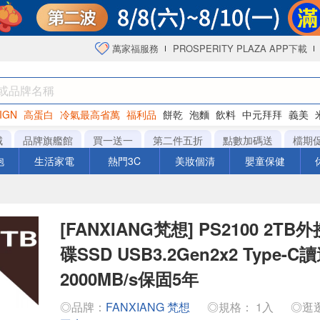
萬家福服務
PROSPERITY PLAZA APP下載
IGN
高蛋白
冷氣最高省萬
福利品
餅乾
泡麵
飲料
中元拜拜
義美
洋芋片
城
品牌旗艦館
買一送一
第二件五折
點數加碼送
檔期
泡
生活家電
熱門3C
美妝個清
嬰童保健
[FANXIANG梵想] PS2100 2T
碟SSD USB3.2Gen2x2 Type-C
2000MB/s保固5年
◎品牌：
FANXIANG 梵想
◎規格： 1入
◎逛