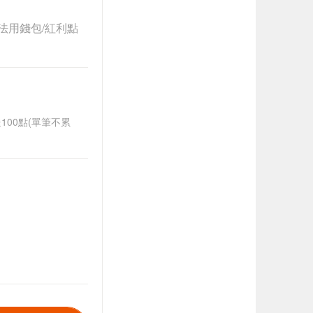
法用錢包/紅利點
送100點(單筆不累