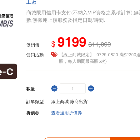
工廠
商城限用信用卡支付(不納入VIP資格之累積計算),無
數,無搬運上樓服務及指定日期/時間.
9199
$
$11,099
促銷價
促銷活動
【線上商城限定】_0729-0820 滿$2200
贈，每人期間最高贈5次)
數量
訂單類型
線上商城 廠商出貨
折價券
查看適用折價券