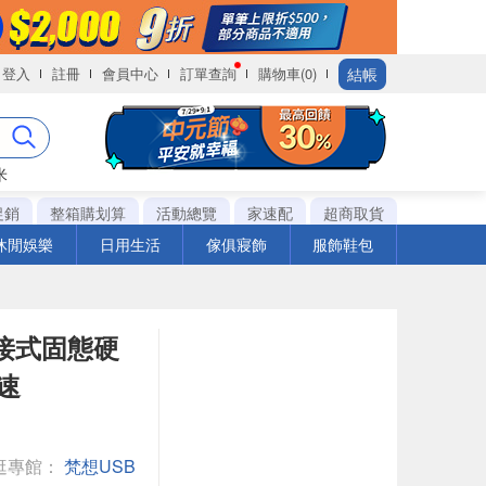
結帳
登入
註冊
會員中心
訂單查詢
購物車(0)
米
促銷
整箱購划算
活動總覽
家速配
超商取貨
休閒娛樂
日用生活
傢俱寢飾
服飾鞋包
B外接式固態硬
讀速
逛專館：
梵想USB